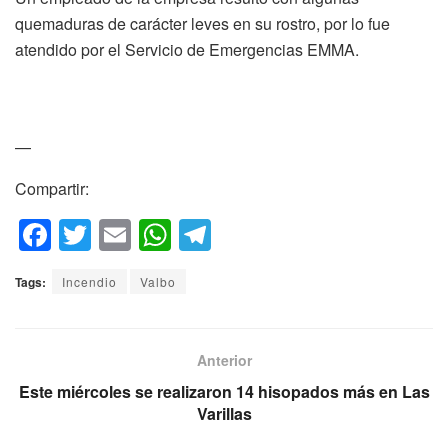
quemaduras de carácter leves en su rostro, por lo fue
atendido por el Servicio de Emergencias EMMA.
—
Compartir:
F
T
E
W
T
a
wi
m
h
el
Tags:
Incendio
Valbo
c
tt
ail
at
e
e
er
s
gr
b
A
a
Anterior
o
p
m
Este miércoles se realizaron 14 hisopados más en Las
Varillas
o
p