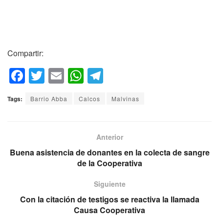
Compartir:
F
T
E
W
T
a
wi
m
h
el
Tags:
Barrio Abba
Calcos
Malvinas
c
tt
ail
at
e
e
er
s
gr
b
A
a
Anterior
o
p
m
Buena asistencia de donantes en la colecta de sangre
de la Cooperativa
o
p
k
Siguiente
Con la citación de testigos se reactiva la llamada
Causa Cooperativa