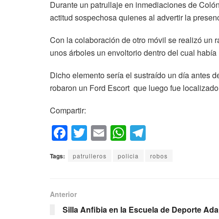
Durante un patrullaje en inmediaciones de Colón y
actitud sospechosa quienes al advertir la presen
Con la colaboración de otro móvil se realizó un r
unos árboles un envoltorio dentro del cual había 
Dicho elemento sería el sustraído un día antes 
robaron un Ford Escort que luego fue localizado 
Compartir:
F
T
E
W
T
a
wi
m
h
el
Tags:
patrulleros
policia
robos
c
tt
ail
at
e
e
er
s
gr
b
A
a
Anterior
o
p
m
Silla Anfibia en la Escuela de Deporte Ad