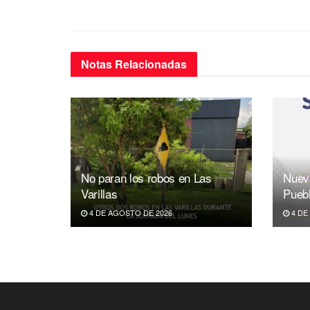
o
p
k
Notas
Relacionadas
No paran los robos en Las
Nuev
Varillas
Pueb
4 DE AGOSTO DE 2026
4 DE