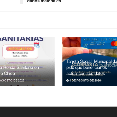
daños materiales
Tarjeta Social: Municipalid
a Ronda Sanitaria en
pide que beneficiarios
lo Chico
actualicen sus datos
 AGOSTO DE 2026
4 DE AGOSTO DE 2026