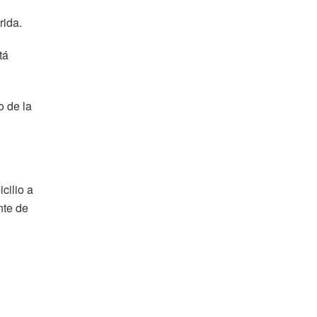
rida.
tá
o de la
cilio a
nte de