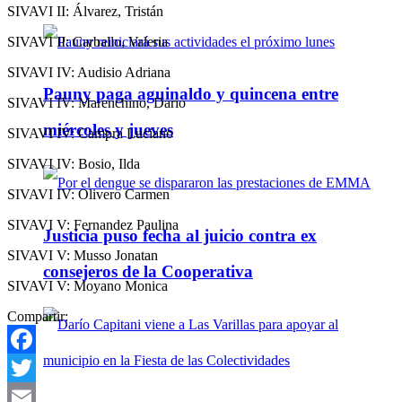
SIVAVI II: Álvarez, Tristán
SIVAVI II: Carballo, Valeria
SIVAVI IV: Audisio Adriana
Pauny paga aguinaldo y quincena entre
SIVAVI IV: Marenchino, Dario
miércoles y jueves
SIVAVI IV: Campra Luciano
SIVAVI IV: Bosio, Ilda
SIVAVI IV: Olivero Carmen
SIVAVI V: Fernandez Paulina
Justicia puso fecha al juicio contra ex
SIVAVI V: Musso Jonatan
consejeros de la Cooperativa
SIVAVI V: Moyano Monica
Compartir:
Facebook
Twitter