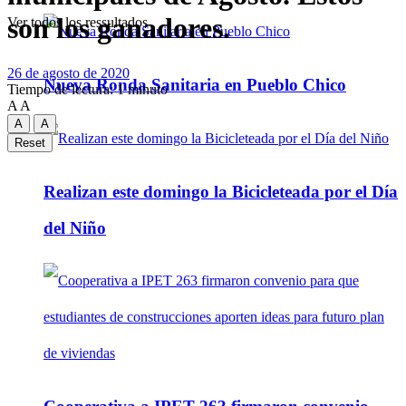
son los ganadores.
Ver todos los ressultados
26 de agosto de 2020
Nueva Ronda Sanitaria en Pueblo Chico
Tiempo de lectura: 1 minuto
A
A
A
A
Reset
Realizan este domingo la Bicicleteada por el Día
del Niño