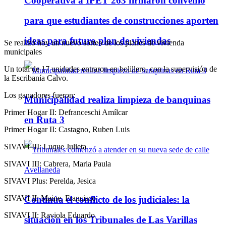
Cooperativa a IPET 263 firmaron convenio
para que estudiantes de construcciones aporten
ideas para futuro plan de viviendas
Se realizó hoy un nuevo sorteo de los planes de vivienda
municipales
Un total de 17 unidades entraron en bolillero, con la supervisión de
la Escribanía Calvo.
Los ganadores fueron:
Municipalidad realiza limpieza de banquinas
Primer Hogar II: Defranceschi Amílcar
en Ruta 3
Primer Hogar II: Castagno, Ruben Luis
SIVAVI III: Luque Julieta
SIVAVI III: Cabrera, Maria Paula
SIVAVI Plus: Perelda, Jesica
SIVAVI II: Maine, Francisco
Continúa el conflicto de los judiciales: la
SIVAVI II: Raviola Eduardo
situación en los Tribunales de Las Varillas