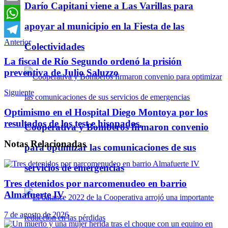
Darío Capitani viene a Las Varillas para
Email
apoyar al municipio en la Fiesta de las
WhatsApp
Anterior
Telegram
Colectividades
La fiscal de Río Segundo ordenó la prisión
preventiva de Julio Saluzzo
Siguiente
Optimismo en el Hospital Diego Montoya por los
resultados de los test e hisopados.
Cooperativa y Bomberos firmaron convenio
Notas
Relacionadas
para optimizar las comunicaciones de sus
servicios de emergencias
Tres detenidos por narcomenudeo en barrio
Almafuerte IV
7 de agosto de 2026