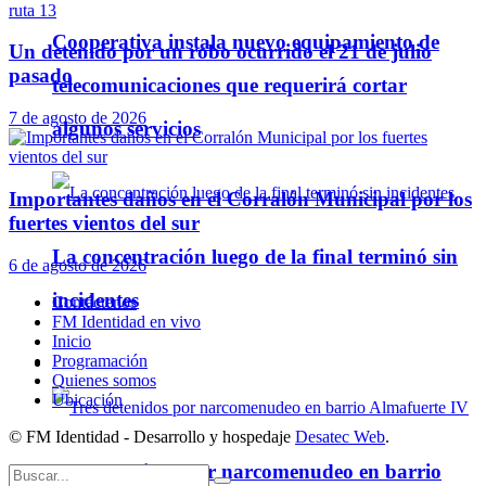
Cooperativa instala nuevo equipamiento de
Un detenido por un robo ocurrido el 21 de julio
pasado
telecomunicaciones que requerirá cortar
7 de agosto de 2026
algunos servicios
Importantes daños en el Corralón Municipal por los
fuertes vientos del sur
La concentración luego de la final terminó sin
6 de agosto de 2026
incidentes
Contáctenos
FM Identidad en vivo
Inicio
Programación
Policiales
Quienes somos
Ubicación
© FM Identidad - Desarrollo y hospedaje
Desatec Web
.
Tres detenidos por narcomenudeo en barrio