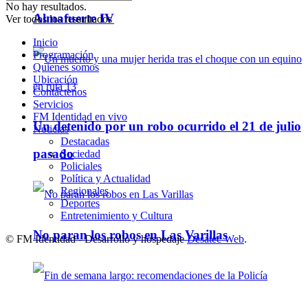
No hay resultados.
Almafuerte IV
Ver todos los ressultados
Inicio
Programación
Quienes somos
Ubicación
Contáctenos
Servicios
FM Identidad en vivo
Un detenido por un robo ocurrido el 21 de julio
Noticias
Destacadas
pasado
Sociedad
Policiales
Política y Actualidad
Regionales
Deportes
Entretenimiento y Cultura
No paran los robos en Las Varillas
© FM Identidad - Desarrollo y hospedaje
Desatec Web
.