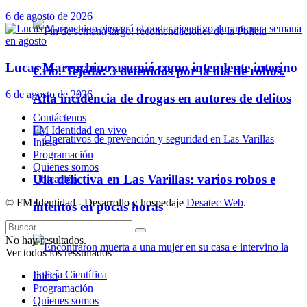
6 de agosto de 2026
Lucas Marenchino asumió como intendente interino
Crio. Tejeda: 3 detenidos por la ola de robos.
6 de agosto de 2026
Alta incidencia de drogas en autores de delitos
Contáctenos
FM Identidad en vivo
Inicio
Programación
Quienes somos
Ola delictiva en Las Varillas: varios robos e
Ubicación
© FM Identidad - Desarrollo y hospedaje
Desatec Web
.
intentos en pocas horas
No hay resultados.
Ver todos los ressultados
Inicio
Programación
Quienes somos