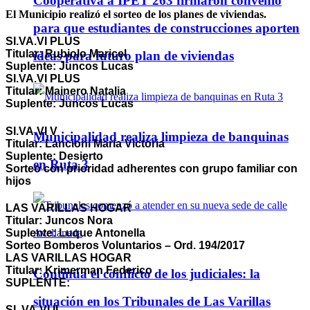
Cooperativa a IPET 263 firmaron convenio
El Municipio realizó el sorteo de los planes de viviendas.
para que estudiantes de construcciones aporten
SI.VA.VI PLUS
Titular: Rubiolo Maricel
ideas para futuro plan de viviendas
Suplente: Juncos Lucas
SI.VA.VI PLUS
Titular: Mainero Natalia
Suplente: Juncos Lucas
SI.VA.VI V
Municipalidad realiza limpieza de banquinas
Titular: Lancioni María Victoria
Suplente: Desierto
en Ruta 3
Sorteo con prioridad adherentes con grupo familiar con
hijos
LAS VARILLAS HOGAR
Titular: Juncos Nora
Suplente: Luque Antonella
Sorteo Bomberos Voluntarios – Ord. 194/2017
LAS VARILLAS HOGAR
Titular: Krimerman Federico
Continúa el conflicto de los judiciales: la
SUPLENTE:
situación en los Tribunales de Las Varillas
SI. VA.VI II