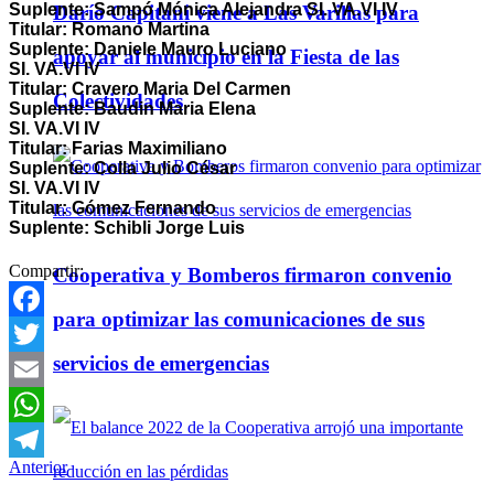
Suplente: Sampó Mónica Alejandra
SI. VA.VI IV
Darío Capitani viene a Las Varillas para
Titular: Romano Martina
Suplente: Daniele Mauro Luciano
apoyar al municipio en la Fiesta de las
SI. VA.VI IV
Titular: Cravero Maria Del Carmen
Colectividades
Suplente: Baudin Maria Elena
SI. VA.VI IV
Titular: Farias Maximiliano
Suplente: Colla Julio César
SI. VA.VI IV
Titular: Gómez Fernando
Suplente: Schibli Jorge Luis
Compartir:
Cooperativa y Bomberos firmaron convenio
para optimizar las comunicaciones de sus
Facebook
servicios de emergencias
Twitter
Email
WhatsApp
Anterior
Telegram