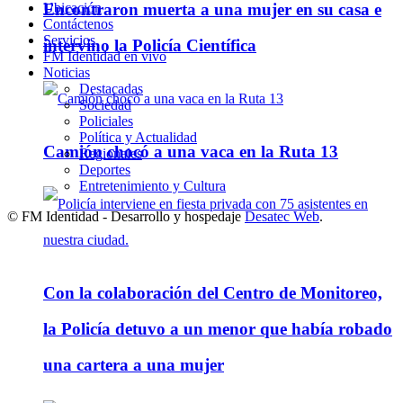
Ubicación
Encontraron muerta a una mujer en su casa e
Contáctenos
Servicios
intervino la Policía Científica
FM Identidad en vivo
Noticias
Destacadas
Sociedad
Policiales
Política y Actualidad
Camión chocó a una vaca en la Ruta 13
Regionales
Deportes
Entretenimiento y Cultura
© FM Identidad - Desarrollo y hospedaje
Desatec Web
.
Con la colaboración del Centro de Monitoreo,
la Policía detuvo a un menor que había robado
una cartera a una mujer