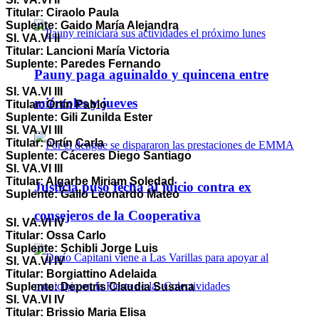
Titular: Ciraolo Paula
Suplente: Gaido María Alejandra
SI. VA.VI II
Titular: Lancioni María Victoria
Suplente: Paredes Fernando
Pauny paga aguinaldo y quincena entre
SI. VA.VI III
miércoles y jueves
Titular: Ortín Pablo
Suplente: Gili Zunilda Ester
SI. VA.VI III
Titular: Ortín Carla
Suplente: Cáceres Diego Santiago
SI. VA.VI III
Titular: Algarbe Miriam Soledad
Justicia puso fecha al juicio contra ex
Suplente: Gallo Leonardo Mateo
consejeros de la Cooperativa
SI. VA.VI IV
Titular: Ossa Carlo
Suplente: Schibli Jorge Luis
SI. VA.VI IV
Titular: Borgiattino Adelaida
Suplente: Depetris Claudia Susana
SI. VA.VI IV
Titular: Brissio Maria Elisa