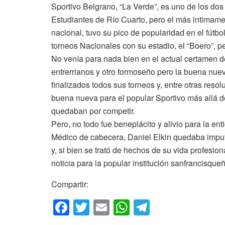
Sportivo Belgrano, “La Verde”, es uno de los dos 
Estudiantes de Río Cuarto, pero el más intimame
nacional, tuvo su pico de popularidad en el fút
torneos Nacionales con su estadio, el “Boero”, 
No venía para nada bien en el actual certamen d
entrerrianos y otro formoseño pero la buena nuev
finalizados todos sus torneos y, entre otras res
buena nueva para el popular Sportivo más allá de
quedaban por competir.
Pero, no todo fue beneplácito y alivio para la en
Médico de cabecera, Daniel Elkin quedaba imput
y, si bien se trató de hechos de su vida profesio
noticia para la popular institución sanfrancisqu
Compartir:
F
T
E
W
T
a
wi
m
h
el