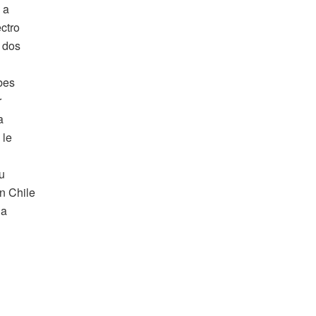
 a
ctro
s dos
bes
r
a
 le
u
n Chile
la