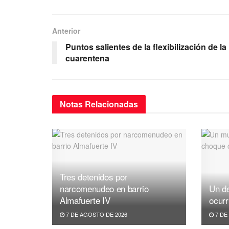
c
tt
ail
at
e
e
er
s
gr
Anterior
b
A
a
Puntos salientes de la flexibilización de la
o
p
m
cuarentena
o
p
k
Notas
Relacionadas
Tres detenidos por
narcomenudeo en barrio
Un de
Almafuerte IV
ocurr
7 DE AGOSTO DE 2026
7 DE