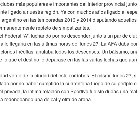
clubes más populares e importantes del interior provincial junto
nte ligado a nuestra región. Ya con muchos años ligado al espe
bol argentino en las temporadas 2013 y 2014 disputando aquello
permanentemente repleto de simpatizantes.
el Federal “A”, luchando por no descender junto a un par de clu
a le llegaría en las últimas horas del lunes 27: La AFA daba po
oluciones inéditas, anulaba todos los descensos. Un bálsamo, un
 lo que el destino le deparase en las las varias fechas que aún
tidad verde de la ciudad del este cordobés. El mismo lunes 27, s
ado por no haber cumplido la cuarentena luego de su periplo e
nal privada, la íntima relación con Sportivo fue sin dudas una ma
eña redondeando una de cal y otra de arena.