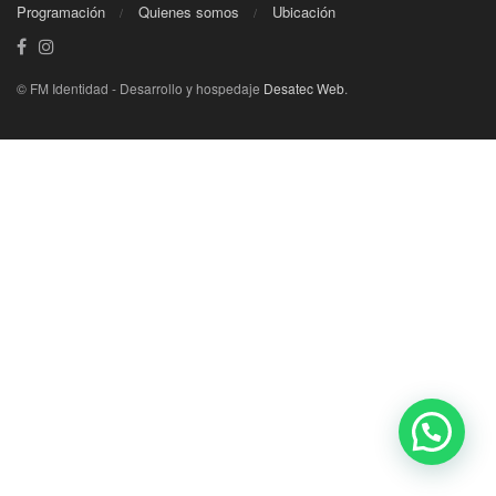
Programación
Quienes somos
Ubicación
© FM Identidad - Desarrollo y hospedaje
Desatec Web
.