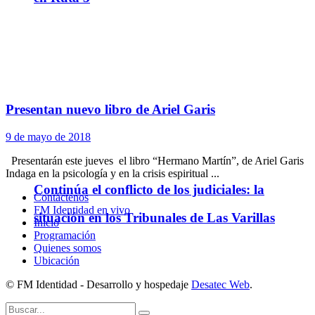
Presentan nuevo libro de Ariel Garis
9 de mayo de 2018
Presentarán este jueves el libro “Hermano Martín”, de Ariel Garis
Indaga en la psicología y en la crisis espiritual ...
Continúa el conflicto de los judiciales: la
Contáctenos
FM Identidad en vivo
situación en los Tribunales de Las Varillas
Inicio
Programación
Quienes somos
Ubicación
© FM Identidad - Desarrollo y hospedaje
Desatec Web
.