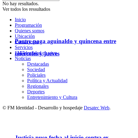
No hay resultados.
Ver todos los ressultados
Inicio
Programación
Quienes somos
Ubicación
Pauny paga aguinaldo y quincena entre
Contáctenos
Servicios
FM Identidad en vivo
miércoles y jueves
Noticias
Destacadas
Sociedad
Policiales
Política y Actualidad
Regionales
Deportes
Entretenimiento y Cultura
© FM Identidad - Desarrollo y hospedaje
Desatec Web
.
Justicia puso fecha al juicio contra ex