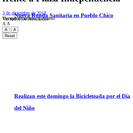
3 de diciembre de 2018
Nueva Ronda Sanitaria en Pueblo Chico
Tiempo de lectura: 1 minuto
Ver todos los ressultados
A
A
A
A
Reset
Realizan este domingo la Bicicleteada por el Día
del Niño