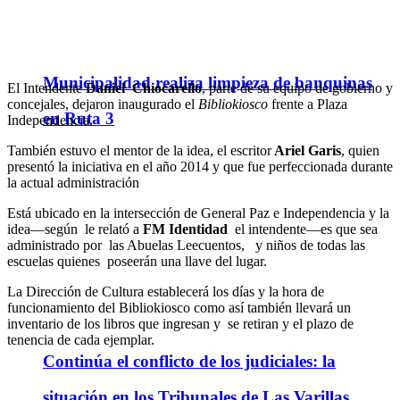
Municipalidad realiza limpieza de banquinas
El Intendente
Daniel Chiocarello
, parte de su equipo de gobierno y
concejales, dejaron inaugurado el
Bibliokiosco
frente a Plaza
en Ruta 3
Independencia.
También estuvo el mentor de la idea, el escritor
Ariel Garis
, quien
presentó la iniciativa en el año 2014 y que fue perfeccionada durante
la actual administración
Está ubicado en la intersección de General Paz e Independencia y la
idea—según le relató a
FM Identidad
el intendente—es que sea
administrado por las Abuelas Leecuentos, y niños de todas las
escuelas quienes poseerán una llave del lugar.
La Dirección de Cultura establecerá los días y la hora de
funcionamiento del Bibliokiosco como así también llevará un
inventario de los libros que ingresan y se retiran y el plazo de
tenencia de cada ejemplar.
Continúa el conflicto de los judiciales: la
situación en los Tribunales de Las Varillas