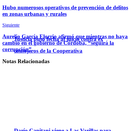
Hubo numerosos operativos de prevención de delitos
en zonas urbanas y rurales
Siguiente
Aurelio García Elorrio afirmó que mientras no haya
Justicia puso fecha al juicio contra ex
cambio en el gobierno de Córdoba, “seguirá la
corrupción”
consejeros de la Cooperativa
Notas
Relacionadas
Darío Capitani viene a Las Varillas para