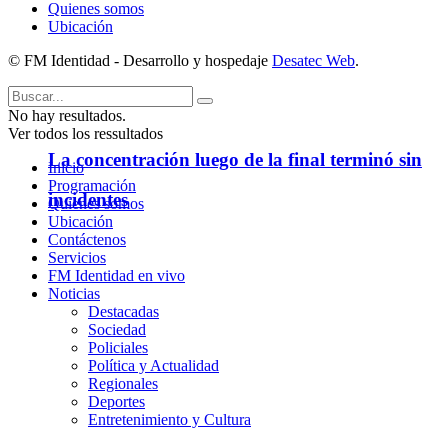
Quienes somos
Ubicación
© FM Identidad - Desarrollo y hospedaje
Desatec Web
.
No hay resultados.
Ver todos los ressultados
La concentración luego de la final terminó sin
Inicio
Programación
incidentes
Quienes somos
Ubicación
Contáctenos
Servicios
FM Identidad en vivo
Noticias
Destacadas
Sociedad
Policiales
Política y Actualidad
Regionales
Deportes
Entretenimiento y Cultura