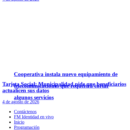
Cooperativa instala nuevo equipamiento de
Tarjeta Social: Municipalidad pide que beneficiarios
telecomunicaciones que requerirá cortar
actualicen sus datos
algunos servicios
4 de agosto de 2026
Contáctenos
FM Identidad en vivo
Inicio
Programación