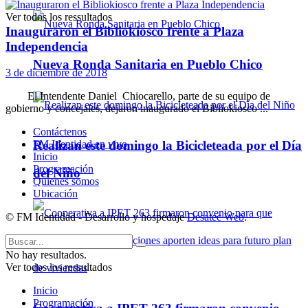
Ver todos los ressultados
Inauguraron el Bibliokiosco frente a Plaza
Independencia
Nueva Ronda Sanitaria en Pueblo Chico
3 de diciembre de 2018
El Intendente Daniel Chiocarello, parte de su equipo de
gobierno y concejales, dejaron inaugurado el Bibliokiosco ...
Contáctenos
Realizan este domingo la Bicicleteada por el Día
FM Identidad en vivo
Inicio
Programación
del Niño
Quienes somos
Ubicación
© FM Identidad - Desarrollo y hospedaje
Desatec Web
.
No hay resultados.
Ver todos los ressultados
Inicio
Programación