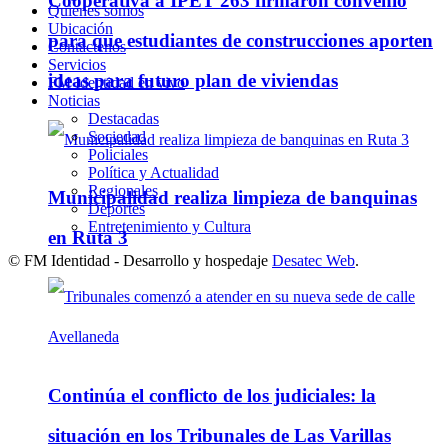
Cooperativa a IPET 263 firmaron convenio
Quienes somos
Ubicación
para que estudiantes de construcciones aporten
Contáctenos
Servicios
ideas para futuro plan de viviendas
FM Identidad en vivo
Noticias
Destacadas
Sociedad
Policiales
Política y Actualidad
Regionales
Municipalidad realiza limpieza de banquinas
Deportes
Entretenimiento y Cultura
en Ruta 3
© FM Identidad - Desarrollo y hospedaje
Desatec Web
.
Continúa el conflicto de los judiciales: la
situación en los Tribunales de Las Varillas