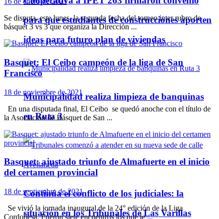
Cooperativa a IPET 263 firmaron convenio
16 de enero de 2023
Se disputa, este lunes, la segunda fecha del torneo inter rubro de
para que estudiantes de construcciones aporten
básquet 3 vs 3 que organiza la Dirección ...
ideas para futuro plan de viviendas
Basquet: El Ceibo campeón de la liga de San
Francisco
18 de noviembre de 2021
Municipalidad realiza limpieza de banquinas
En una disputada final, El Ceibo se quedó anoche con el título de
en Ruta 3
la Asociación de Básquet de San ...
Basquet: ajustado triunfo de Almafuerte en el inicio
del certamen provincial
18 de septiembre de 2021
Continúa el conflicto de los judiciales: la
Se vivió la jornada inaugural de la 24° edición de la Liga
situación en los Tribunales de Las Varillas
Cordobesa. Fueron siete encuentros los que le ...