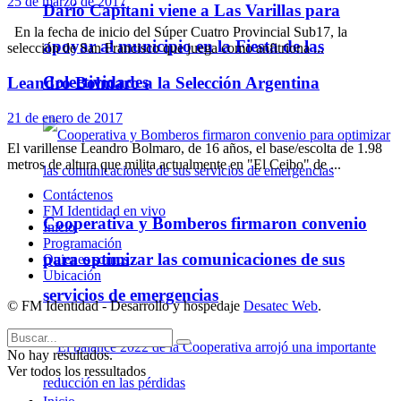
25 de marzo de 2017
Darío Capitani viene a Las Varillas para
En la fecha de inicio del Súper Cuatro Provincial Sub17, la
apoyar al municipio en la Fiesta de las
selección de San Francisco que juega como anfitriona ...
Colectividades
Leandro Bolmaro a la Selección Argentina
21 de enero de 2017
El varillense Leandro Bolmaro, de 16 años, el base/escolta de 1.98
metros de altura que milita actualmente en "El Ceibo" de ...
Contáctenos
FM Identidad en vivo
Cooperativa y Bomberos firmaron convenio
Inicio
Programación
para optimizar las comunicaciones de sus
Quienes somos
Ubicación
servicios de emergencias
© FM Identidad - Desarrollo y hospedaje
Desatec Web
.
No hay resultados.
Ver todos los ressultados