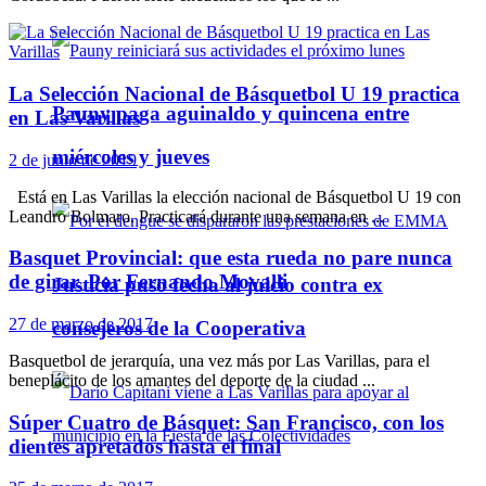
La Selección Nacional de Básquetbol U 19 practica
Pauny paga aguinaldo y quincena entre
en Las Varillas
miércoles y jueves
2 de junio de 2019
Está en Las Varillas la elección nacional de Básquetbol U 19 con
Leandro Bolmaro. Practicará durante una semana en ...
Basquet Provincial: que esta rueda no pare nunca
de girar. Por Fernando Movalli
Justicia puso fecha al juicio contra ex
27 de marzo de 2017
consejeros de la Cooperativa
Basquetbol de jerarquía, una vez más por Las Varillas, para el
beneplácito de los amantes del deporte de la ciudad ...
Súper Cuatro de Básquet: San Francisco, con los
dientes apretados hasta el final