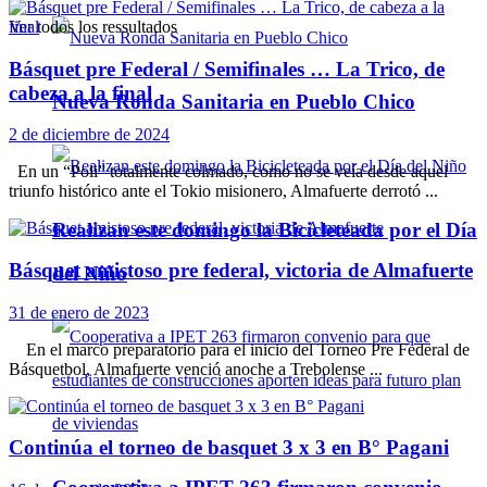
Ver todos los ressultados
Básquet pre Federal / Semifinales … La Trico, de
cabeza a la final
Nueva Ronda Sanitaria en Pueblo Chico
2 de diciembre de 2024
En un “Poli” totalmente colmado, como no se veía desde aquel
triunfo histórico ante el Tokio misionero, Almafuerte derrotó ...
Realizan este domingo la Bicicleteada por el Día
Básquet amistoso pre federal, victoria de Almafuerte
del Niño
31 de enero de 2023
En el marco preparatorio para el inicio del Torneo Pre Federal de
Básquetbol, Almafuerte venció anoche a Trebolense ...
Continúa el torneo de basquet 3 x 3 en B° Pagani