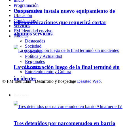
Inicio
Programación
Quienes somos
Cooperativa instala nuevo equipamiento de
Ubicación
Contáctenos
telecomunicaciones que requerirá cortar
Servicios
FM Identidad en vivo
algunos servicios
Noticias
Destacadas
Sociedad
Policiales
Política y Actualidad
Regionales
La concentración luego de la final terminó sin
Deportes
Entretenimiento y Cultura
incidentes
© FM Identidad - Desarrollo y hospedaje
Desatec Web
.
Policiales
Tres detenidos por narcomenudeo en barrio