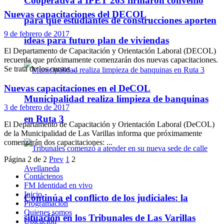
Cooperativa a IPET 263 firmaron convenio
Nuevas capacitaciones del DECOL
para que estudiantes de construcciones aporten
9 de febrero de 2017
ideas para futuro plan de viviendas
El Departamento de Capacitación y Orientación Laboral (DECOL)
recuerda que próximamente comenzarán dos nuevas capacitaciones.
Se trata de los cursos ...
Nuevas capacitaciones en el DeCOL
Municipalidad realiza limpieza de banquinas
3 de febrero de 2017
en Ruta 3
El Departamento de Capacitación y Orientación Laboral (DeCOL)
de la Municipalidad de Las Varillas informa que próximamente
comenzarán dos capacitaciones: ...
Página 2 de 2
Prev
1
2
Contáctenos
FM Identidad en vivo
Inicio
Continúa el conflicto de los judiciales: la
Programación
Quienes somos
situación en los Tribunales de Las Varillas
Ubicación