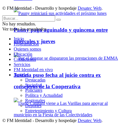
© FM Identidad - Desarrollo y hospedaje
Desatec Web
.
No hay resultados.
Ver todos los ressultados
Pauny paga aguinaldo y quincena entre
Inicio
miércoles y jueves
Programación
Quienes somos
Ubicación
Contáctenos
Servicios
FM Identidad en vivo
Justicia puso fecha al juicio contra ex
Noticias
Destacadas
Sociedad
consejeros de la Cooperativa
Policiales
Política y Actualidad
Regionales
Deportes
Entretenimiento y Cultura
© FM Identidad - Desarrollo y hospedaje
Desatec Web
.