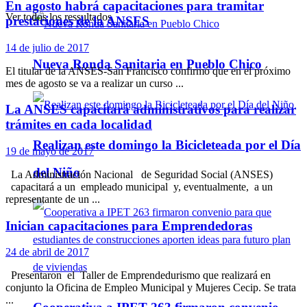
En agosto habrá capacitaciones para tramitar
Ver todos los ressultados
prestaciones de la ANSES
14 de julio de 2017
Nueva Ronda Sanitaria en Pueblo Chico
El titular de la ANSES-San Francisco confirmó que en el próximo
mes de agosto se va a realizar un curso ...
La ANSES capacitará administrativos para realizar
trámites en cada localidad
Realizan este domingo la Bicicleteada por el Día
19 de mayo de 2017
del Niño
La Administración Nacional de Seguridad Social (ANSES)
capacitará a un empleado municipal y, eventualmente, a un
representante de un ...
Inician capacitaciones para Emprendedoras
24 de abril de 2017
Presentaron el Taller de Emprendedurismo que realizará en
conjunto la Oficina de Empleo Municipal y Mujeres Cecip. Se trata
...