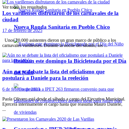
Ver todos los ressultados
Los varillenses disfrutaron de los carnavales de la
ciudad
Nueva Ronda Sanitaria en Pueblo Chico
17 de febrero de 2025
Unos 10.000 asistentes dieron un gran marco de público a los
carnavales varillenses. Durante la noche del sábado, los ...
Realizan este domingo la Bicicleteada por el Día
Aún no se debate la lista del oficialismo que
del Niño
postulará a Daniele para la reeleción
6 de febrero de 2023
Paola Olivero está desde el sábado a cargo del Ejecutivo Municipal.
Ejercerá interinamente el cargo hasta que reasuma Mauro Daniele,
...