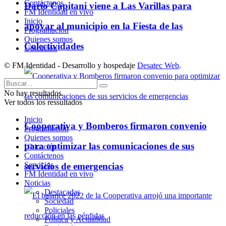
Contáctenos
Darío Capitani viene a Las Varillas para
FM Identidad en vivo
Inicio
apoyar al municipio en la Fiesta de las
Programación
Quienes somos
Colectividades
Ubicación
© FM Identidad - Desarrollo y hospedaje
Desatec Web
.
No hay resultados.
Ver todos los ressultados
Inicio
Cooperativa y Bomberos firmaron convenio
Programación
Quienes somos
para optimizar las comunicaciones de sus
Ubicación
Contáctenos
Servicios
servicios de emergencias
FM Identidad en vivo
Noticias
Destacadas
Sociedad
Policiales
Política y Actualidad