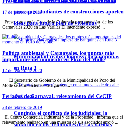
Cooperativa a IPET 263 firmaron convenio
Presentaron los Carnavales 2020 de Las Varillas
para que estudiantes de construcciones aporten
17 de febrero de 2020
Presentaron en la Casa de la Cultura la programación de los
ideas para futuro plan de viviendas
Carnavales 2020 en Las Varillas El intendente expresó ...
Política ambiental y Carnavales, los puntos más
Municipalidad realiza limpieza de banquinas
importantes del momento en Pozo del Molle
en Ruta 3
12 de febrero de 2020
El Secretario de Gobierno de la Municipalidad de Pozo del
Molle se refirió a temas de rigurosa ...
Feriados de Carnaval: relevamiento del CeCIP
28 de febrero de 2019
Continúa el conflicto de los judiciales: la
El Centro Comercial, Industrial y de la Propiedad informa que el
relevamiento realizado en una muestra de sus asociados arrojó ...
situación en los Tribunales de Las Varillas