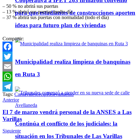
Cooperativa a IPET 263 firmaron convenio
– 50 % no abrirá sus puertas
– 13 % abrirá sus puertas medio día
para que estudiantes de construcciones aporten
– 37 % abrirá sus puertas con normalidad (todo el día)
ideas para futuro plan de viviendas
Compartir:
Facebook
Municipalidad realiza limpieza de banquinas
Twitter
en Ruta 3
Email
WhatsApp
Tags:
Carnavales
cecip
Relevamiento
Telegram
Anterior
El 7 de marzo vendrá personal de la ANSES a Las
Varillas
Continúa el conflicto de los judiciales: la
Siguiente
situación en los Tribunales de Las Varillas