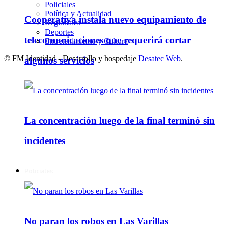
Policiales
Política y Actualidad
Cooperativa instala nuevo equipamiento de
Regionales
Deportes
telecomunicaciones que requerirá cortar
Entretenimiento y Cultura
© FM Identidad - Desarrollo y hospedaje
Desatec Web
.
algunos servicios
La concentración luego de la final terminó sin
incidentes
Policiales
No paran los robos en Las Varillas