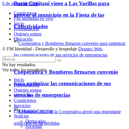
Darío Capitani viene a Las Varillas para
6 de agosto de 2026
Contáctenos
apoyar al municipio en la Fiesta de las
FM Identidad en vivo
Inicio
Colectividades
Programación
Quienes somos
Ubicación
© FM Identidad - Desarrollo y hospedaje
Desatec Web
.
No hay resultados.
Ver todos los ressultados
Cooperativa y Bomberos firmaron convenio
Inicio
para optimizar las comunicaciones de sus
Programación
Quienes somos
servicios de emergencias
Ubicación
Contáctenos
Servicios
FM Identidad en vivo
Noticias
Destacadas
Sociedad