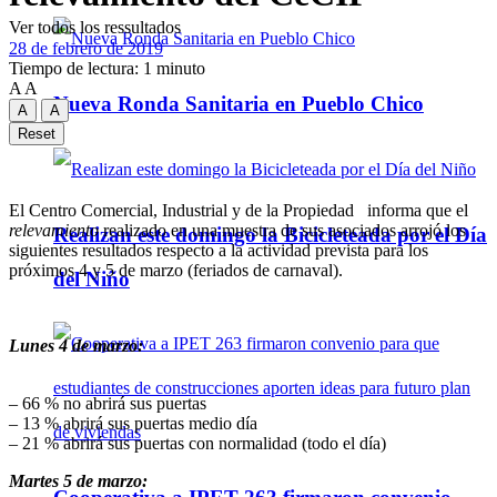
Ver todos los ressultados
28 de febrero de 2019
Tiempo de lectura: 1 minuto
A
A
Nueva Ronda Sanitaria en Pueblo Chico
A
A
Reset
El Centro Comercial, Industrial y de la Propiedad informa que el
relevamiento
realizado en una muestra de sus asociados arrojó los
Realizan este domingo la Bicicleteada por el Día
siguientes resultados respecto a la actividad prevista para los
próximos 4 y 5 de marzo (feriados de carnaval).
del Niño
Lunes 4 de marzo:
– 66 % no abrirá sus puertas
– 13 % abrirá sus puertas medio día
– 21 % abrirá sus puertas con normalidad (todo el día)
Martes 5 de marzo: