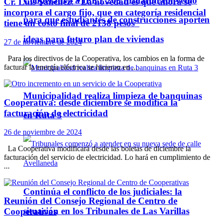
Cooperativa a IPET 263 firmaron convenio
Cr. Luis Sánchez: “La novedad es que ahora se
incorpora el cargo fijo, que en categoría residencial
para que estudiantes de construcciones aporten
tiene un costo final de 2138 pesos”
ideas para futuro plan de viviendas
27 de noviembre de 2024
Para los directivos de la Cooperativa, los cambios en la forma de
facturar la energía eléctrica se hicieron en ...
Municipalidad realiza limpieza de banquinas
Cooperativa: desde diciembre se modifica la
facturación de electricidad
en Ruta 3
26 de noviembre de 2024
La Cooperativa modificará desde las boletas de diciembre la
facturación del servicio de electricidad. Lo hará en cumplimiento de
...
Continúa el conflicto de los judiciales: la
Reunión del Consejo Regional de Centro de
situación en los Tribunales de Las Varillas
Cooperativas