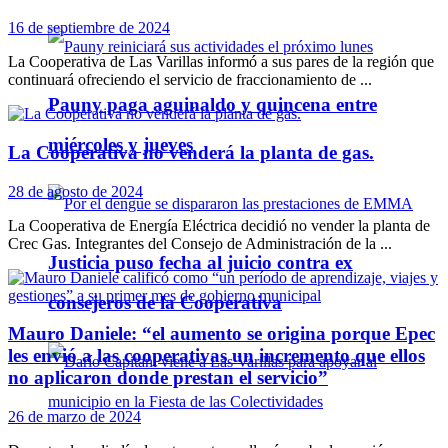
16 de septiembre de 2024
La Cooperativa de Las Varillas informó a sus pares de la región que
continuará ofreciendo el servicio de fraccionamiento de ...
Pauny paga aguinaldo y quincena entre
miércoles y jueves
La Cooperativa no venderá la planta de gas.
28 de agosto de 2024
La Cooperativa de Energía Eléctrica decidió no vender la planta de
Crec Gas. Integrantes del Consejo de Administración de la ...
Justicia puso fecha al juicio contra ex
consejeros de la Cooperativa
Mauro Daniele: “el aumento se origina porque Epec
les envió a las cooperativas un incremento que ellos
no aplicaron donde prestan el servicio”
26 de marzo de 2024