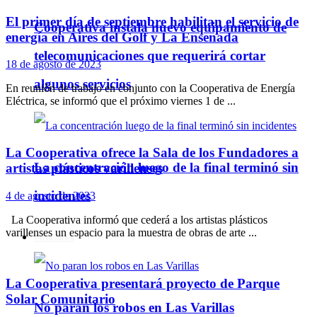
El primer día de septiembre habilitan el servicio de
Cooperativa instala nuevo equipamiento de
energía en Aires del Golf y La Ensenada
telecomunicaciones que requerirá cortar
18 de agosto de 2023
algunos servicios
En reunión de trabajo en conjunto con la Cooperativa de Energía
Eléctrica, se informó que el próximo viernes 1 de ...
La Cooperativa ofrece la Sala de los Fundadores a
La concentración luego de la final terminó sin
artistas plásticos varillenses
incidentes
4 de agosto de 2023
La Cooperativa informó que cederá a los artistas plásticos
varillenses un espacio para la muestra de obras de arte ...
Policiales
La Cooperativa presentará proyecto de Parque
Solar Comunitario
No paran los robos en Las Varillas