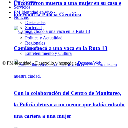
Contáctenos
Encontraron muerta a una mujer en su casa e
Servicios
FM Identidad en vivo
intervino la Policía Científica
Noticias
Destacadas
Sociedad
Policiales
Política y Actualidad
Regionales
Camión chocó a una vaca en la Ruta 13
Deportes
Entretenimiento y Cultura
© FM Identidad - Desarrollo y hospedaje
Desatec Web
.
Con la colaboración del Centro de Monitoreo,
la Policía detuvo a un menor que había robado
una cartera a una mujer