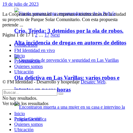
19 de julio de 2023
La Cooperativa presentará a empresas e instituciones de la ciudad
su proyecto de Parque Solar Comunitario. Con esta propuesta
pretende ...
Crio. Tejeda: 3 detenidos por la ola de robos.
Página 1 de 17
1
2
…
17
Next
Alta incidencia de drogas en autores de delitos
Contáctenos
FM Identidad en vivo
Inicio
Programación
Quienes somos
Ubicación
Ola delictiva en Las Varillas: varios robos e
© FM Identidad - Desarrollo y hospedaje
Desatec Web
.
intentos en pocas horas
No hay resultados.
Ver todos los ressultados
Inicio
Programación
Quienes somos
Ubicación