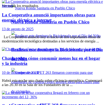
Ver todos los ressultados
La Cooperativa anunció importantes obras para
energía eléctrica e internet
Nueva Ronda Sanitaria en Pueblo Chico
13 de agosto de 2025
La Cooperativa anunció hoy el inicio de dos importantes obras de
modernización tecnológica destinadas a los servicios de energía ...
Realizan este domingo la Bicicleteada por el Día
Charla sobre cómo consumir menos luz en el hogar
del Niño
y la industria
10 de diciembre de 2024
Habrá esta noche una charla sobre eficiencia energética. Comenzará
a las 20.30 en la Sala de los Fundadores de la ...