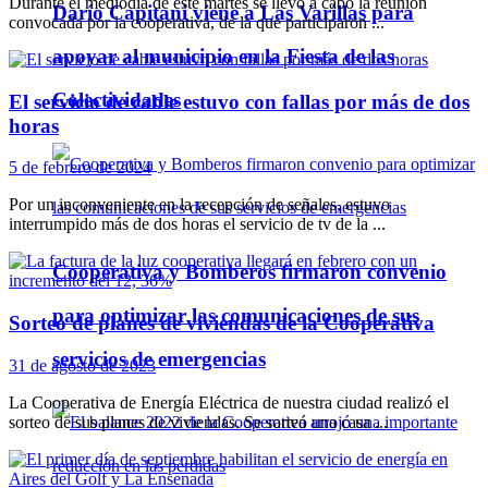
Durante el mediodía de este martes se llevó a cabo la reunión
Darío Capitani viene a Las Varillas para
convocada por la cooperativa, de la que participaron ...
apoyar al municipio en la Fiesta de las
Colectividades
El servicio de cable estuvo con fallas por más de dos
horas
5 de febrero de 2024
Por un inconveniente en la recepción de señales, estuvo
interrumpido más de dos horas el servicio de tv de la ...
Cooperativa y Bomberos firmaron convenio
para optimizar las comunicaciones de sus
Sorteo de planes de viviendas de la Cooperativa
servicios de emergencias
31 de agosto de 2023
La Cooperativa de Energía Eléctrica de nuestra ciudad realizó el
sorteo de sus planes de viviendas. Se sorteó una casa ...