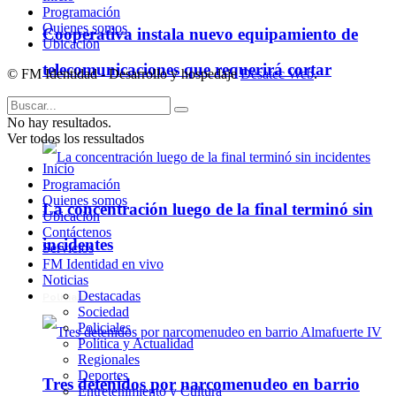
Programación
Quienes somos
Cooperativa instala nuevo equipamiento de
Ubicación
telecomunicaciones que requerirá cortar
© FM Identidad - Desarrollo y hospedaje
Desatec Web
.
algunos servicios
No hay resultados.
Ver todos los ressultados
Inicio
Programación
Quienes somos
La concentración luego de la final terminó sin
Ubicación
Contáctenos
incidentes
Servicios
FM Identidad en vivo
Noticias
Destacadas
Policiales
Sociedad
Policiales
Política y Actualidad
Regionales
Deportes
Tres detenidos por narcomenudeo en barrio
Entretenimiento y Cultura