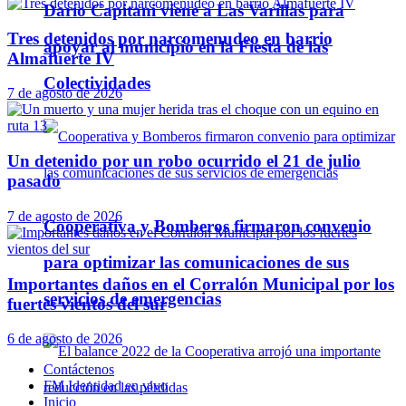
Darío Capitani viene a Las Varillas para
Tres detenidos por narcomenudeo en barrio
apoyar al municipio en la Fiesta de las
Almafuerte IV
Colectividades
7 de agosto de 2026
Un detenido por un robo ocurrido el 21 de julio
pasado
7 de agosto de 2026
Cooperativa y Bomberos firmaron convenio
para optimizar las comunicaciones de sus
Importantes daños en el Corralón Municipal por los
servicios de emergencias
fuertes vientos del sur
6 de agosto de 2026
Contáctenos
FM Identidad en vivo
Inicio