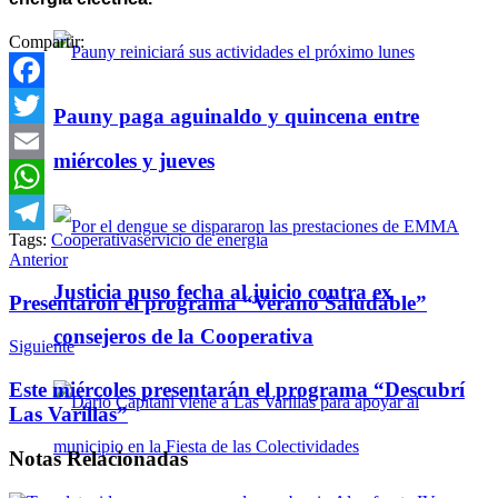
Compartir:
Facebook
Pauny paga aguinaldo y quincena entre
Twitter
miércoles y jueves
Email
WhatsApp
Tags:
Cooperativa
servicio de energía
Telegram
Anterior
Justicia puso fecha al juicio contra ex
Presentaron el programa “Verano Saludable”
consejeros de la Cooperativa
Siguiente
Este miércoles presentarán el programa “Descubrí
Las Varillas”
Notas
Relacionadas