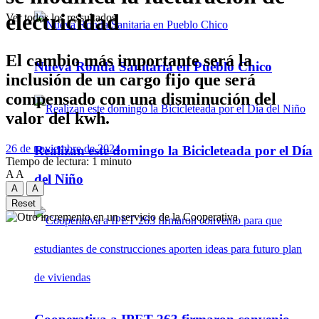
electricidad
Ver todos los ressultados
El cambio más importante será la
Nueva Ronda Sanitaria en Pueblo Chico
inclusión de un cargo fijo que será
compensado con una disminución del
valor del kwh.
26 de noviembre de 2024
Realizan este domingo la Bicicleteada por el Día
Tiempo de lectura: 1 minuto
A
A
del Niño
A
A
Reset