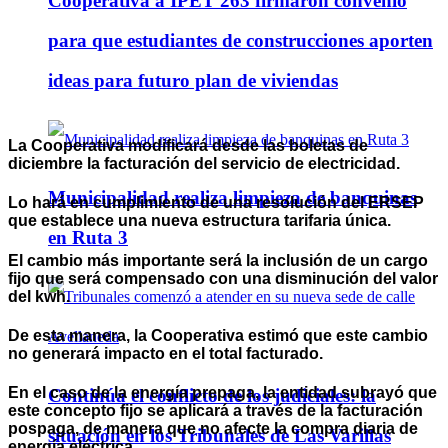
Cooperativa a IPET 263 firmaron convenio
para que estudiantes de construcciones aporten
ideas para futuro plan de viviendas
La Cooperativa modificará desde las boletas de
diciembre la facturación del servicio de electricidad.
Municipalidad realiza limpieza de banquinas
Lo hará en cumplimiento de una resolución del ERSEP
que establece una nueva estructura tarifaria única.
en Ruta 3
El cambio más importante será la inclusión de un cargo
fijo que será compensado con una disminución del valor
del kwh.
De esta manera, la Cooperativa estimó que este cambio
no generará impacto en el total facturado.
En el caso de la energía prepaga, la entidad subrayó que
Continúa el conflicto de los judiciales: la
este concepto fijo se aplicará a través de la facturación
pospaga, de manera que no afecte la compra diaria de
situación en los Tribunales de Las Varillas
energía eléctrica.