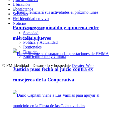
Ubicación
Contáctenos
Servicios
FM Identidad en vivo
Noticias
Pauny paga aguinaldo y quincena entre
Destacadas
Sociedad
Policiales
miércoles y jueves
Política y Actualidad
Regionales
Deportes
Entretenimiento y Cultura
© FM Identidad - Desarrollo y hospedaje
Desatec Web
.
Justicia puso fecha al juicio contra ex
consejeros de la Cooperativa