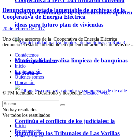
Cooperativa a IPET 263 firmaron convenio
Denunciaron estado lamentable de archivos de la
para que estudiantes de construcciones aporten
Cooperativa de Energía Eléctrica
ideas para futuro plan de viviendas
20 de febrero de 2017
Uno de los asesores de la Cooperativa de Energía Eléctrica
denunció el estado lamentable en que encontraron los archivos de ...
Contáctenos
Municipalidad realiza limpieza de banquinas
FM Identidad en vivo
Inicio
Programación
en Ruta 3
Quienes somos
Ubicación
© FM Identidad - Desarrollo y hospedaje
Desatec Web
.
No hay resultados.
Ver todos los ressultados
Continúa el conflicto de los judiciales: la
Inicio
Programación
situación en los Tribunales de Las Varillas
Quienes somos