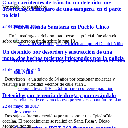
Cuatro accidentes de tránsito, un detenido por
Ver todos los ressultados
desorden y el recupero de una campera, en el parte
policial
27 de mayo de 2019
Nueva Ronda Sanitaria en Pueblo Chico
En la madrugada del domingo personal policial fue alertado
sobre una persona tirada sobre la ruta 13 ...
Un detenido por desorden y sustracción de una
moto, dos hechos recientes informados por la policía
Realizan este domingo la Bicicleteada por el Día
21 de marzo de 2019
del Niño
Detuvieron a un sujeto de 34 años por ocasionar molestias y
resistirse a la autoridad Vecinos de calle Juan ...
Detenidos por tenencia de droga y por escándalo
22 de mayo de 2017
Dos sujetos fueron detenidos por transportar una “piedra”de
cocaína. El procedimiento se realizó en Santa Rosa y Diego
Montoya,donde ...