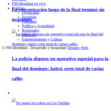
FM Identidad en vivo
Noticias
La concentración luego de la final terminó sin
Destacadas
Sociedad
incidentes
Policiales
Política y Actualidad
Regionales
Deportes
Entretenimiento y Cultura
© FM Identidad - Desarrollo y hospedaje
Desatec Web
.
La policía dispuso un operativo especial para la
final del domingo: habrá corte total de varias
calles
Policiales