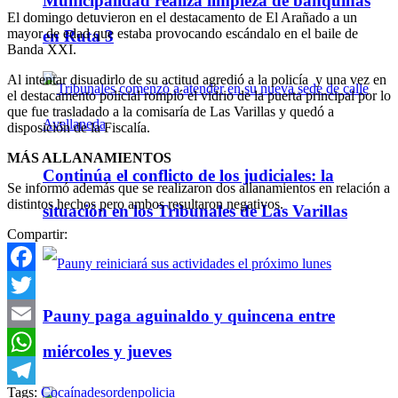
Municipalidad realiza limpieza de banquinas
El domingo detuvieron en el destacamento de El Arañado a un
mayor de edad que estaba provocando escándalo en el baile de
en Ruta 3
Banda XXI.
Al intentar disuadirlo de su actitud agredió a la policía y una vez en
el destacamento policial rompió el vidrio de la puerta principal por lo
que fue trasladado a la comisaría de Las Varillas y quedó a
disposición de la Fiscalía.
MÁS ALLANAMIENTOS
Continúa el conflicto de los judiciales: la
Se informó además que se realizaron dos allanamientos en relación a
distintos hechos pero ambos resultaron negativos.
situación en los Tribunales de Las Varillas
Compartir:
Facebook
Twitter
Pauny paga aguinaldo y quincena entre
Email
miércoles y jueves
WhatsApp
Tags:
Cocaína
desorden
policia