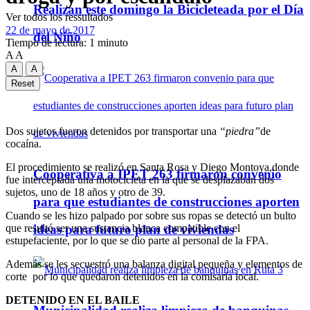
Realizan este domingo la Bicicleteada por el Día
Ver todos los ressultados
22 de mayo de 2017
del Niño
Tiempo de lectura: 1 minuto
A
A
A
A
Reset
Dos sujetos fueron detenidos por transportar una
“piedra”
de
cocaína.
El procedimiento se realizó en Santa Rosa y Diego Montoya,donde
Cooperativa a IPET 263 firmaron convenio
fue interceptada una motocicleta en la que se desplazaban dos
sujetos, uno de 18 años y otro de 39.
para que estudiantes de construcciones aporten
Cuando se les hizo palpado por sobre sus ropas se detectó un bulto
ideas para futuro plan de viviendas
que resultó ser una sustancia blanca compatible con el
estupefaciente, por lo que se dio parte al personal de la FPA.
Además se les secuestró una balanza digital pequeña y elementos de
corte por lo que quedaron detenidos en la comisaría local.
DETENIDO EN EL BAILE