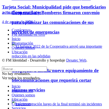
Tarjeta Social: Municipalidad pide que beneficiarios
actualicen sus datos
Cooperativa y Bomberos firmaron convenio
4 de agosto de 2026
para optimizar las comunicaciones de sus
Contáctenos
servicios de emergencias
FM Identidad en vivo
Inicio
Programación
Quienes somos
Ubicación
© FM Identidad - Desarrollo y hospedaje
Desatec Web
.
Cooperativa instala nuevo equipamiento de
No hay resultados.
Ver todos los ressultados
telecomunicaciones que requerirá cortar
Inicio
algunos servicios
Programación
Quienes somos
Ubicación
Contáctenos
Servicios