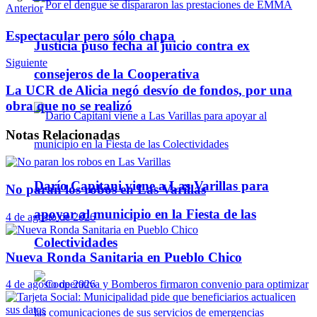
Telegram
Anterior
Espectacular pero sólo chapa
Justicia puso fecha al juicio contra ex
Siguiente
consejeros de la Cooperativa
La UCR de Alicia negó desvío de fondos, por una
obra que no se realizó
Notas
Relacionadas
Darío Capitani viene a Las Varillas para
No paran los robos en Las Varillas
apoyar al municipio en la Fiesta de las
4 de agosto de 2026
Colectividades
Nueva Ronda Sanitaria en Pueblo Chico
4 de agosto de 2026