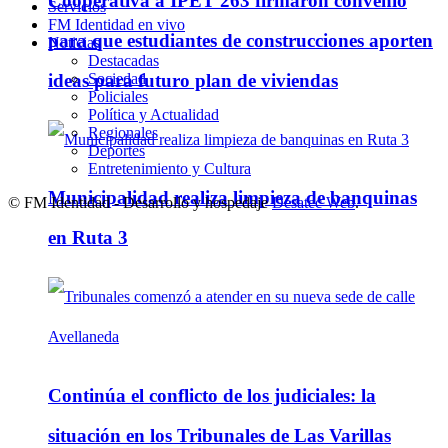
Cooperativa a IPET 263 firmaron convenio
Servicios
FM Identidad en vivo
para que estudiantes de construcciones aporten
Noticias
Destacadas
Sociedad
ideas para futuro plan de viviendas
Policiales
Política y Actualidad
Regionales
Deportes
Entretenimiento y Cultura
Municipalidad realiza limpieza de banquinas
© FM Identidad - Desarrollo y hospedaje
Desatec Web
.
en Ruta 3
Continúa el conflicto de los judiciales: la
situación en los Tribunales de Las Varillas