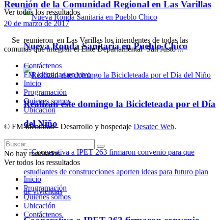
Reunión de la Comunidad Regional en Las Varillas
Ver todos los ressultados
20 de marzo de 2017
Se reunieron en Las Varillas los intendentes de todas las
Nueva Ronda Sanitaria en Pueblo Chico
comunas que integran el Ente Departamental San Justo ...
Contáctenos
FM Identidad en vivo
Inicio
Programación
Quienes somos
Realizan este domingo la Bicicleteada por el Día
Ubicación
del Niño
© FM Identidad - Desarrollo y hospedaje
Desatec Web
.
No hay resultados.
Ver todos los ressultados
Inicio
Programación
Quienes somos
Ubicación
Contáctenos