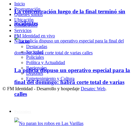
Inicio
Programación
La concentración luego de la final terminó sin
Quienes somos
Ubicación
incidentes
Contáctenos
Servicios
FM Identidad en vivo
Noticias
Destacadas
Sociedad
Policiales
Política y Actualidad
Regionales
La policía dispuso un operativo especial para la
Deportes
Entretenimiento y Cultura
final del domingo: habrá corte total de varias
© FM Identidad - Desarrollo y hospedaje
Desatec Web
.
calles
Policiales