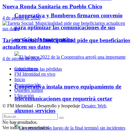
Nueva Ronda Sanitaria en Pueblo Chico
Cooperativa y Bomberos firmaron convenio
4 de agosto de 2026
para optimizar las comunicaciones de sus
servicios de emergencias
Tarjeta Social: Municipalidad pide que beneficiarios
actualicen sus datos
4 de agosto de 2026
Contáctenos
FM Identidad en vivo
Inicio
Programación
Cooperativa instala nuevo equipamiento de
Quienes somos
Ubicación
telecomunicaciones que requerirá cortar
© FM Identidad - Desarrollo y hospedaje
Desatec Web
.
algunos servicios
No hay resultados.
Ver todos los ressultados