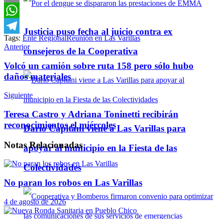
Email
WhatsApp
Justicia puso fecha al juicio contra ex
Tags:
Ente Regional
Reunión en Las Varillas
Telegram
Anterior
consejeros de la Cooperativa
Volcó un camión sobre ruta 158 pero sólo hubo
daños materiales
Siguiente
Teresa Castro y Adriana Toninetti recibirán
reconocimientos el miércoles
Darío Capitani viene a Las Varillas para
Notas
Relacionadas
apoyar al municipio en la Fiesta de las
Colectividades
No paran los robos en Las Varillas
4 de agosto de 2026