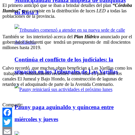
Municipalidad realiza limpieza de banquinas
El primero anticipó que se iban a brindar detalles del plan
“Córdoba
Ilumina”
que consiste en la distribución de luces
LED
a todas las
en Ruta 3
poblaciones de la provincia.
También se los interiorizó acerca del
Plan Hídrico
anunciado por el
gobernador Schiaretti que tendrá un presupuesto de mil doscientos
millones hasta 2019.
Continúa el conflicto de los judiciales: la
Calvo recordó que muchas obras benefician a Las Varillas como los
situación en los Tribunales de Las Varillas
trabajos de entubamiento recientes sobre ruta 13 para unir los
canales El Jumeal y Bajo Hondo, la construcción de lagunas de
retardo y el adoquinado de parte de la Avenida Centenario.
Compartir:
Pauny paga aguinaldo y quincena entre
miércoles y jueves
Facebook
Twitter