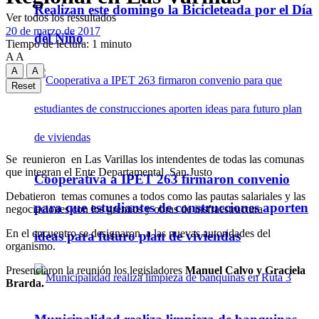
Realizan este domingo la Bicicleteada por el Día
Ver todos los ressultados
20 de marzo de 2017
del Niño
Tiempo de lectura: 1 minuto
A
A
A
A
Reset
Se reunieron en Las Varillas los intendentes de todas las comunas
que integran el Ente Departamental San Justo
Cooperativa a IPET 263 firmaron convenio
Debatieron temas comunes a todos como las pautas salariales y las
para que estudiantes de construcciones aporten
negociaciones con los gremios y obras de insfraestructura
En el encuentro se designaron a las nuevas autoridades del
ideas para futuro plan de viviendas
organismo.
Presenciaron la reunión los legisladores
Manuel Calvo y Graciela
Brarda.