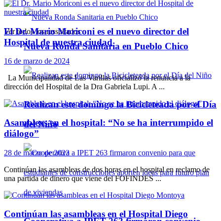
El Dr. Mario Moriconi es el nuevo director del
Ver todos los ressultados
Hospital de nuestra ciudad
Nueva Ronda Sanitaria en Pueblo Chico
16 de marzo de 2024
La Municipalidad de Las Varillas oficializó la renuncia a la
dirección del Hospital de la Dra Gabriela Lupi. A ...
Realizan este domingo la Bicicleteada por el Día
Asambleas en el hospital: “No se ha interrumpido el
del Niño
diálogo”
28 de marzo de 2023
Continúan las asambleas de dos horas en el hospital en reclamo de
una partida de dinero que viene del FOFINDES ...
Continúan las asambleas en el Hospital Diego