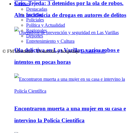
Crio. Tejeda: 3 detenidos por la ola de robos.
Noticias
Destacadas
Sociedad
Alta incidencia de drogas en autores de delitos
Policiales
Política y Actualidad
Regionales
Deportes
Entretenimiento y Cultura
Ola delictiva en Las Varillas: varios robos e
© FM Identidad - Desarrollo y hospedaje
Desatec Web
.
intentos en pocas horas
Encontraron muerta a una mujer en su casa e
intervino la Policía Científica