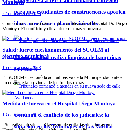
Cooperativa a IPET 263 firmaron convenio
Montoya
para que estudiantes de construcciones aporten
27 de marzo de 2023
ideas para futuro plan de viviendas
Comienza una nueva semana de asambleas en el Hospital Dr. Diego
Montoya. El conflicto ya lleva dos semanas y provoca ...
Salud: fuerte cuestionamiento del SUOEM al
ejecutivo municipal
Municipalidad realiza limpieza de banquinas
15 de marzo de 2023
en Ruta 3
El SUOEM cuestionó la actitud pasiva de la Municipalidad ante el
no envío de la provincia de los fondos extras ...
Medida de fuerza en el Hospital Diego Montoya
Continúa el conflicto de los judiciales: la
13 de marzo de 2023
Se realizan desde las 8 las asambleas diarias de 2 horas en el
situación en los Tribunales de Las Varillas
Hospital Municipal Diego Montoya. La medida ...