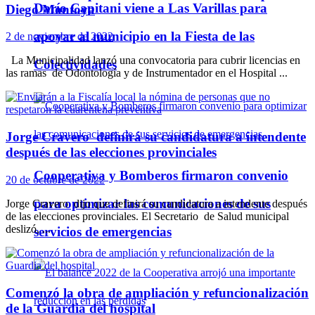
Darío Capitani viene a Las Varillas para
Diego Montoya
apoyar al municipio en la Fiesta de las
2 de noviembre de 2022
La Municipalidad lanzó una convocatoria para cubrir licencias en
Colectividades
las ramas de Odontología y de Instrumentador en el Hospital ...
Jorge Cravero definirá su candidatura a intendente
después de las elecciones provinciales
Cooperativa y Bomberos firmaron convenio
20 de octubre de 2022
para optimizar las comunicaciones de sus
Jorge Cravero dijo que definirá su candidatura a intendente después
de las elecciones provinciales. El Secretario de Salud municipal
deslizó, ...
servicios de emergencias
Comenzó la obra de ampliación y refuncionalización
de la Guardia del hospital