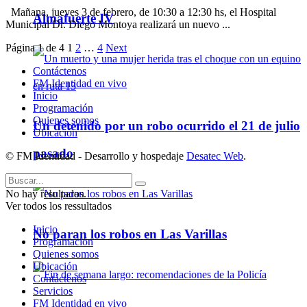
Mañana, jueves 3 de febrero, de 10:30 a 12:30 hs, el Hospital
Almafuerte IV
Municipal Dr. Diego Montoya realizará un nuevo ...
Página 1 de 4
1
2
…
4
Next
Contáctenos
FM Identidad en vivo
Inicio
Programación
Quienes somos
Un detenido por un robo ocurrido el 21 de julio
Ubicación
pasado
© FM Identidad - Desarrollo y hospedaje
Desatec Web
.
No hay resultados.
Ver todos los ressultados
Inicio
No paran los robos en Las Varillas
Programación
Quienes somos
Ubicación
Contáctenos
Servicios
FM Identidad en vivo