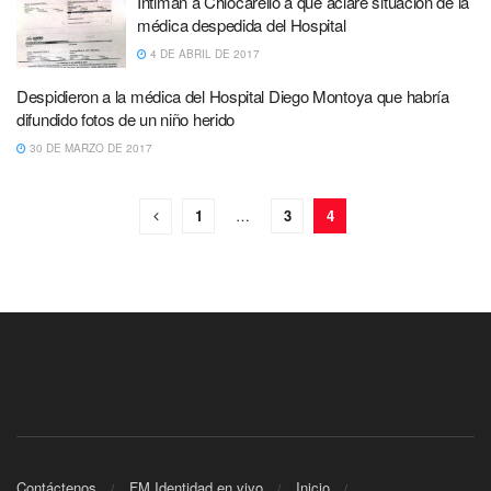
Intiman a Chiocarello a que aclare situación de la
médica despedida del Hospital
4 DE ABRIL DE 2017
Despidieron a la médica del Hospital Diego Montoya que habría
difundido fotos de un niño herido
30 DE MARZO DE 2017
1
…
3
4
Contáctenos
FM Identidad en vivo
Inicio