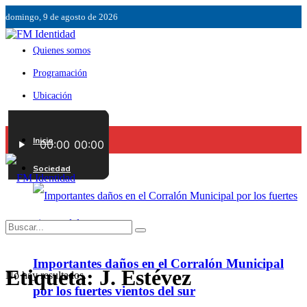
domingo, 9 de agosto de 2026
Quienes somos
Programación
Ubicación
Servicios
Inicio
Contáctenos
Sociedad
Importantes daños en el Corralón Municipal
Etiqueta:
J. Estévez
No hay resultados.
por los fuertes vientos del sur