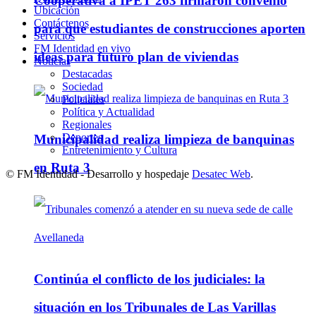
Cooperativa a IPET 263 firmaron convenio
Ubicación
Contáctenos
para que estudiantes de construcciones aporten
Servicios
FM Identidad en vivo
ideas para futuro plan de viviendas
Noticias
Destacadas
Sociedad
Policiales
Política y Actualidad
Regionales
Deportes
Municipalidad realiza limpieza de banquinas
Entretenimiento y Cultura
en Ruta 3
© FM Identidad - Desarrollo y hospedaje
Desatec Web
.
Continúa el conflicto de los judiciales: la
situación en los Tribunales de Las Varillas