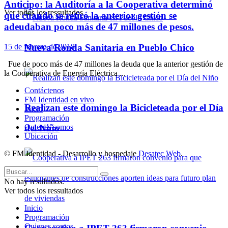
Anticipo: la Auditoría a la Cooperativa determinó
Ver todos los ressultados
que cuando se retiró la anterior gestión se
adeudaban poco más de 47 millones de pesos.
15 de febrero de 2018
Nueva Ronda Sanitaria en Pueblo Chico
Fue de poco más de 47 millones la deuda que la anterior gestión de
la Cooperativa de Energía Eléctrica ...
Contáctenos
FM Identidad en vivo
Realizan este domingo la Bicicleteada por el Día
Inicio
Programación
del Niño
Quienes somos
Ubicación
© FM Identidad - Desarrollo y hospedaje
Desatec Web
.
No hay resultados.
Ver todos los ressultados
Inicio
Programación
Quienes somos