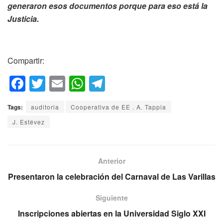
generaron esos documentos porque para eso está la
Justicia.
Compartir:
F
T
E
W
T
a
wi
m
h
el
Tags:
auditoria
Cooperativa de EE . A. Tappia
c
tt
ail
at
e
J. Estévez
e
er
s
gr
b
A
a
o
p
m
Anterior
o
p
Presentaron la celebración del Carnaval de Las Varillas
k
Siguiente
Inscripciones abiertas en la Universidad Siglo XXI