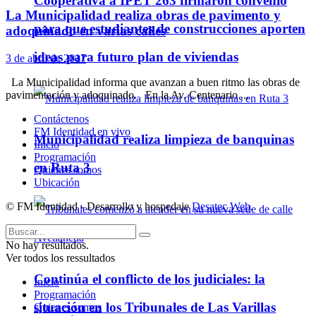
Cooperativa a IPET 263 firmaron convenio
La Municipalidad realiza obras de pavimento y
para que estudiantes de construcciones aporten
adoquinado en varias calles
ideas para futuro plan de viviendas
3 de abril de 2017
La Municipalidad informa que avanzan a buen ritmo las obras de
pavimentación y adoquinado. En la Av. Centenario ...
Contáctenos
FM Identidad en vivo
Municipalidad realiza limpieza de banquinas
Inicio
Programación
en Ruta 3
Quienes somos
Ubicación
© FM Identidad - Desarrollo y hospedaje
Desatec Web
.
No hay resultados.
Ver todos los ressultados
Continúa el conflicto de los judiciales: la
Inicio
Programación
situación en los Tribunales de Las Varillas
Quienes somos