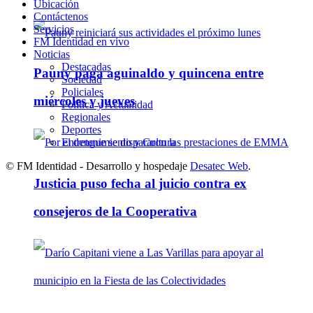
Ubicación
Contáctenos
Servicios
FM Identidad en vivo
Noticias
Destacadas
Pauny paga aguinaldo y quincena entre
Sociedad
Policiales
miércoles y jueves
Política y Actualidad
Regionales
Deportes
Entretenimiento y Cultura
© FM Identidad - Desarrollo y hospedaje
Desatec Web
.
Justicia puso fecha al juicio contra ex
consejeros de la Cooperativa