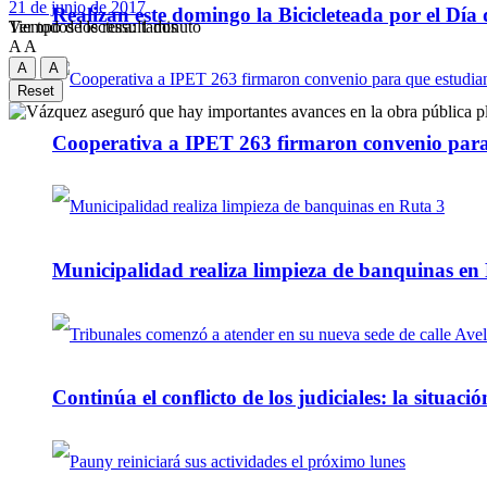
21 de junio de 2017
Realizan este domingo la Bicicleteada por el Día 
Tiempo de lectura: 1 minuto
Ver todos los ressultados
A
A
A
A
Reset
Cooperativa a IPET 263 firmaron convenio para q
Municipalidad realiza limpieza de banquinas en
Continúa el conflicto de los judiciales: la situaci