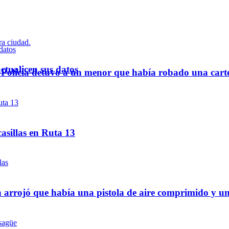
ctualicen sus datos
a Policía detuvo a un menor que había robado una cart
asillas en Ruta 13
 arrojó que había una pistola de aire comprimido y u