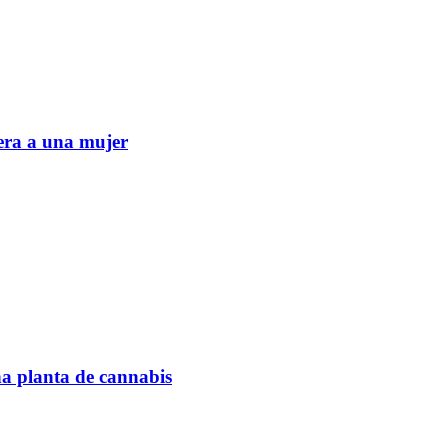
era a una mujer
na planta de cannabis