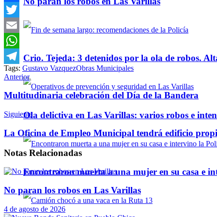
No paran los robos en Las Varillas
Facebook
Twitter
Email
WhatsApp
Crio. Tejeda: 3 detenidos por la ola de robos. Alt
Tags:
Gustavo Vazquez
Obras Municipales
Telegram
Anterior
Multitudinaria celebración del Día de la Bandera
Ola delictiva en Las Varillas: varios robos e inte
Siguiente
La Oficina de Empleo Municipal tendrá edificio prop
Notas
Relacionadas
Encontraron muerta a una mujer en su casa e inte
No paran los robos en Las Varillas
4 de agosto de 2026