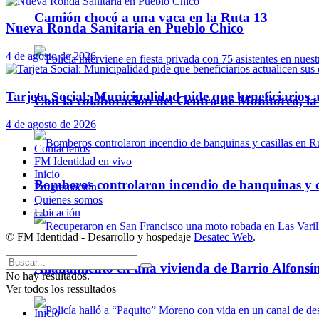
Camión chocó a una vaca en la Ruta 13
Nueva Ronda Sanitaria en Pueblo Chico
4 de agosto de 2026
Tarjeta Social: Municipalidad pide que beneficiarios a
Con la colaboración del Centro de Monitoreo, l
4 de agosto de 2026
Contáctenos
FM Identidad en vivo
Inicio
Bomberos controlaron incendio de banquinas y c
Programación
Quienes somos
Ubicación
© FM Identidad - Desarrollo y hospedaje
Desatec Web
.
Allanamiento en una vivienda de Barrio Alfonsín
No hay resultados.
Ver todos los ressultados
Inicio