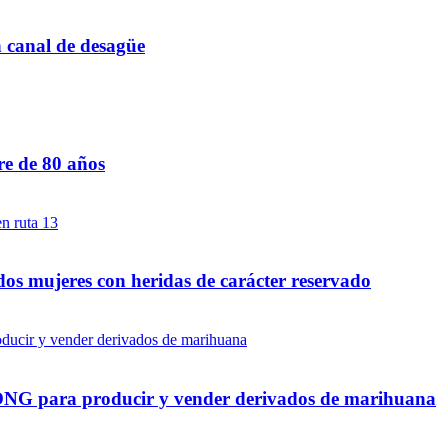
n canal de desagüe
re de 80 años
dos mujeres con heridas de carácter reservado
a ONG para producir y vender derivados de marihuana