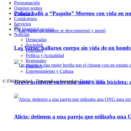
Programación
Quienes somos
Policía halló a “Paquito” Moreno con vida en u
Ubicación
Contáctenos
Servicios
FM Identidad en vivo
Noticias
Destacadas
Sociedad
Las Varas: hallaron cuerpo sin vida de un homb
Policiales
Política y Actualidad
Regionales
Deportes
Entretenimiento y Cultura
© FM Identidad - Desarrollo y hospedaje
Desatec Web
.
Grave accidente entre una moto y una bicicleta: 
Alicia: detienen a una pareja que utilizaba un