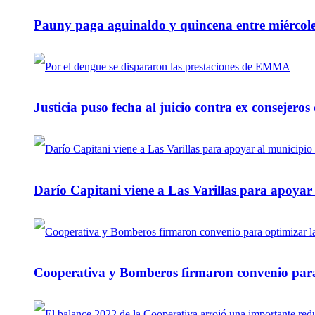
Pauny paga aguinaldo y quincena entre miércole
Justicia puso fecha al juicio contra ex consejeros
Darío Capitani viene a Las Varillas para apoyar a
Cooperativa y Bomberos firmaron convenio para 