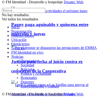
© FM Identidad - Desarrollo y hospedaje
Desatec Web
.
No hay resultados.
Ver todos los ressultados
Pauny paga aguinaldo y quincena entre
Inicio
Programación
miércoles y jueves
Quienes somos
Ubicación
Contáctenos
Servicios
FM Identidad en vivo
Noticias
Destacadas
Justicia puso fecha al juicio contra ex
Sociedad
Policiales
consejeros de la Cooperativa
Política y Actualidad
Regionales
Deportes
Entretenimiento y Cultura
© FM Identidad - Desarrollo y hospedaje
Desatec Web
.