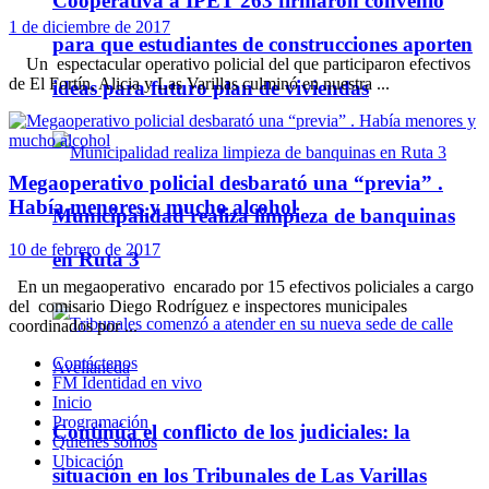
Cooperativa a IPET 263 firmaron convenio
1 de diciembre de 2017
para que estudiantes de construcciones aporten
Un espectacular operativo policial del que participaron efectivos
de El Fortín, Alicia y Las Varillas culminó en nuestra ...
ideas para futuro plan de viviendas
Megaoperativo policial desbarató una “previa” .
Había menores y mucho alcohol
Municipalidad realiza limpieza de banquinas
10 de febrero de 2017
en Ruta 3
En un megaoperativo encarado por 15 efectivos policiales a cargo
del comisario Diego Rodríguez e inspectores municipales
coordinados por ...
Contáctenos
FM Identidad en vivo
Inicio
Programación
Continúa el conflicto de los judiciales: la
Quienes somos
Ubicación
situación en los Tribunales de Las Varillas