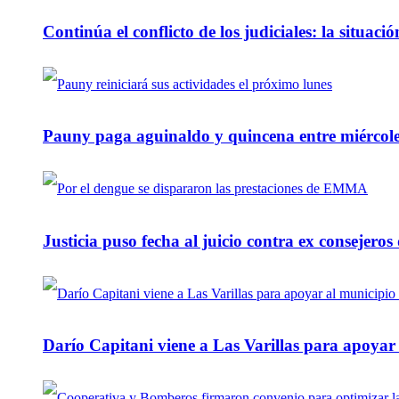
Continúa el conflicto de los judiciales: la situaci
Pauny paga aguinaldo y quincena entre miércole
Justicia puso fecha al juicio contra ex consejeros
Darío Capitani viene a Las Varillas para apoyar a