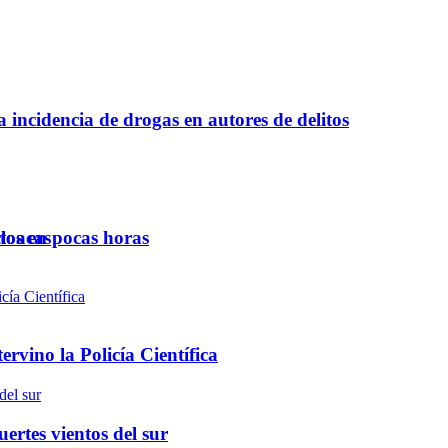
a incidencia de drogas en autores de delitos
ntos en pocas horas
cloacas
rvino la Policía Científica
ertes vientos del sur