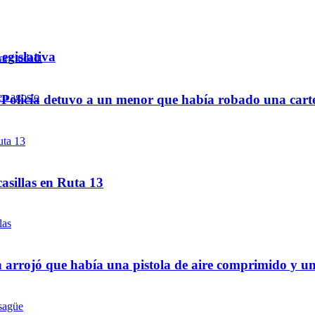
egislativa
a Policía detuvo a un menor que había robado una cart
asillas en Ruta 13
 arrojó que había una pistola de aire comprimido y u