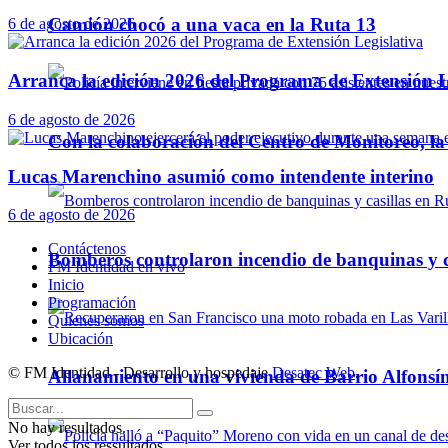
Camión chocó a una vaca en la Ruta 13
6 de agosto de 2026
Arranca la edición 2026 del Programa de Extensión L
6 de agosto de 2026
Con la colaboración del Centro de Monitoreo, l
Lucas Marenchino asumió como intendente interino
6 de agosto de 2026
Contáctenos
Bomberos controlaron incendio de banquinas y c
FM Identidad en vivo
Inicio
Programación
Quienes somos
Ubicación
© FM Identidad - Desarrollo y hospedaje
Desatec Web
.
Allanamiento en una vivienda de Barrio Alfonsín
No hay resultados.
Ver todos los ressultados