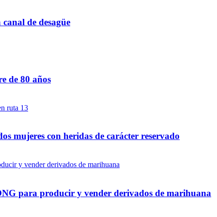
n canal de desagüe
re de 80 años
dos mujeres con heridas de carácter reservado
a ONG para producir y vender derivados de marihuana