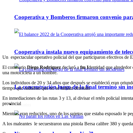
Cooperativa y Bomberos firmaron convenio para 
Cooperativa instala nuevo equipamiento de telec
Un espectacular operativo policial del que participaron efectivos de E
El comisario
Diego Rodríguez
declaró a
fm I
dentidad que alrededor 
una motocicleta a un hombre.
Los individuos de 20 y 34 años que después se estableció eran oriundo
La concentración luego de la final terminó sin in
tiempo que radiaban que no se habían detenido
En inmediaciones de las rutas 3 y 13, al divisar el retén policial int
provincial
Policiales
Mientras eran reducidos, uno de los sujetos que estaba esposado le pe
A los maleantes le secuestraron una pistola Bersa calibre 380 y quedar