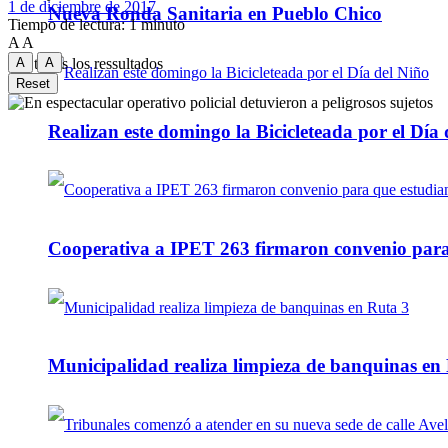
1 de diciembre de 2017
Nueva Ronda Sanitaria en Pueblo Chico
Tiempo de lectura: 1 minuto
A
A
A
A
Ver todos los ressultados
Reset
Realizan este domingo la Bicicleteada por el Día 
Cooperativa a IPET 263 firmaron convenio para q
Municipalidad realiza limpieza de banquinas en