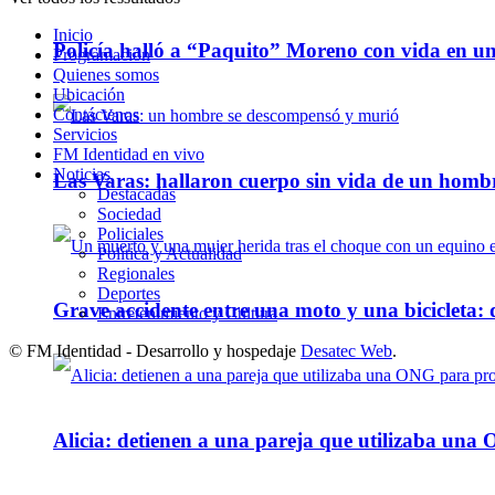
Inicio
Policía halló a “Paquito” Moreno con vida en u
Programación
Quienes somos
Ubicación
Contáctenos
Servicios
FM Identidad en vivo
Noticias
Las Varas: hallaron cuerpo sin vida de un homb
Destacadas
Sociedad
Policiales
Política y Actualidad
Regionales
Deportes
Grave accidente entre una moto y una bicicleta: 
Entretenimiento y Cultura
© FM Identidad - Desarrollo y hospedaje
Desatec Web
.
Alicia: detienen a una pareja que utilizaba un