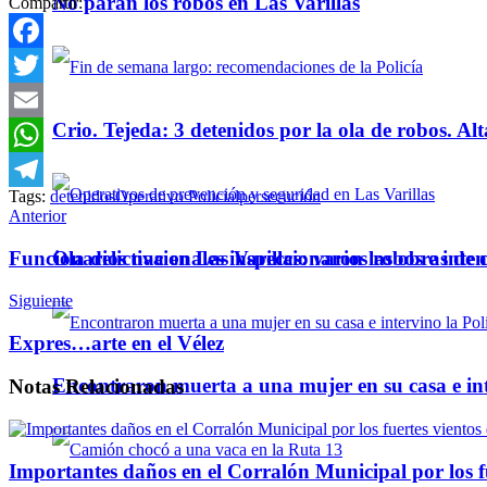
No paran los robos en Las Varillas
Compartir:
Facebook
Twitter
Crio. Tejeda: 3 detenidos por la ola de robos. Alt
Email
WhatsApp
Tags:
detenidos
Operativo Policial
persecución
Telegram
Anterior
Ola delictiva en Las Varillas: varios robos e inte
Funcionarios nacionales inspeccionaron las obras de 
Siguiente
Expres…arte en el Vélez
Encontraron muerta a una mujer en su casa e inte
Notas
Relacionadas
Importantes daños en el Corralón Municipal por los fu