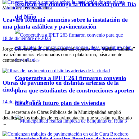
Realizan este domingo la Bicicleteada por el Día
Ver todos los ressultados
del Niño
Cravero formuló anuncios sobre la instalación de
una planta asfáltica y pavimentación
18 de diciembre de 2023
Jorge Cravero junto a integrantes del espacio “Las Varillas Cambia”
realizó anuncios relacionados con su plataforma, básicamente
centrados en la ...
Cooperativa a IPET 263 firmaron convenio
Obras de pavimento en distintas arterias de la
ciudad
para que estudiantes de construcciones aporten
14 de julio de 2023
ideas para futuro plan de viviendas
La secretaria de Obras Públicas de la Municipalidad amplió
detalles de los trabajos de repavimentación que se están realizando
...