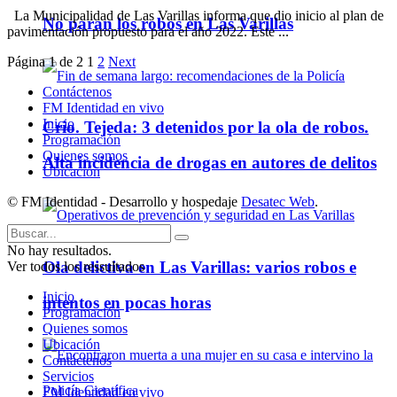
La Municipalidad de Las Varillas informa que dio inicio al plan de
No paran los robos en Las Varillas
pavimentación propuesto para el año 2022. Este ...
Página 1 de 2
1
2
Next
Contáctenos
FM Identidad en vivo
Inicio
Crio. Tejeda: 3 detenidos por la ola de robos.
Programación
Quienes somos
Alta incidencia de drogas en autores de delitos
Ubicación
© FM Identidad - Desarrollo y hospedaje
Desatec Web
.
No hay resultados.
Ola delictiva en Las Varillas: varios robos e
Ver todos los ressultados
Inicio
intentos en pocas horas
Programación
Quienes somos
Ubicación
Contáctenos
Servicios
FM Identidad en vivo