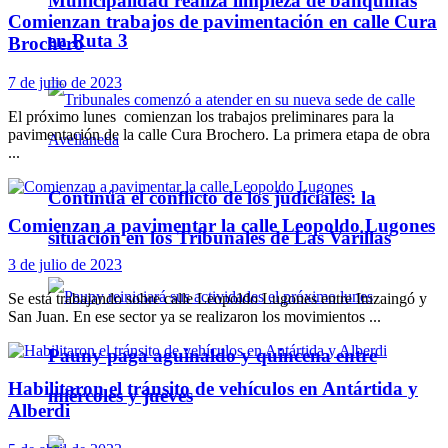
Municipalidad realiza limpieza de banquinas
Comienzan trabajos de pavimentación en calle Cura
en Ruta 3
Brochero
7 de julio de 2023
El próximo lunes comienzan los trabajos preliminares para la
pavimentación de la calle Cura Brochero. La primera etapa de obra
...
Continúa el conflicto de los judiciales: la
Comienzan a pavimentar la calle Leopoldo Lugones
situación en los Tribunales de Las Varillas
3 de julio de 2023
Se está trabajando sobre calle Leopoldo Lugones entre Ituzaingó y
San Juan. En ese sector ya se realizaron los movimientos ...
Pauny paga aguinaldo y quincena entre
Habilitaron el tránsito de vehículos en Antártida y
miércoles y jueves
Alberdi