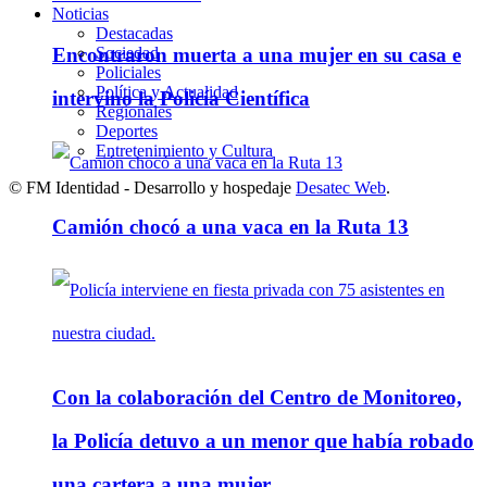
Noticias
Destacadas
Sociedad
Encontraron muerta a una mujer en su casa e
Policiales
Política y Actualidad
intervino la Policía Científica
Regionales
Deportes
Entretenimiento y Cultura
© FM Identidad - Desarrollo y hospedaje
Desatec Web
.
Camión chocó a una vaca en la Ruta 13
Con la colaboración del Centro de Monitoreo,
la Policía detuvo a un menor que había robado
una cartera a una mujer