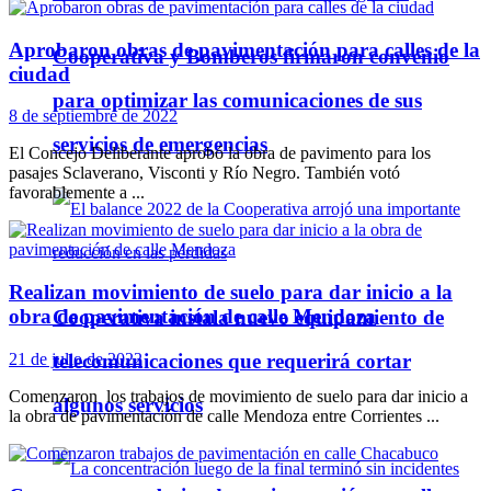
Aprobaron obras de pavimentación para calles de la
Cooperativa y Bomberos firmaron convenio
ciudad
para optimizar las comunicaciones de sus
8 de septiembre de 2022
servicios de emergencias
El Concejo Deliberante aprobó la obra de pavimento para los
pasajes Sclaverano, Visconti y Río Negro. También votó
favorablemente a ...
Realizan movimiento de suelo para dar inicio a la
obra de pavimentación de calle Mendoza
Cooperativa instala nuevo equipamiento de
telecomunicaciones que requerirá cortar
21 de julio de 2022
Comenzaron los trabajos de movimiento de suelo para dar inicio a
algunos servicios
la obra de pavimentación de calle Mendoza entre Corrientes ...