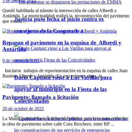
5 de abril de 2023
Quedó habilitada al tránsito la intersección de calles Alberdi y
Antártida. La municipalidad realizó la reconstrucción del pavimento
Justicia puso fecha al juicio contra ex
que estaba ...
consejeros de la Cooperativa
Reparan el pavimento en la esquina de Alberdi y
Antártida
9 de marzo de 2023
Iniciaron trabajos de repavimentación en la esquina de calles Juan
Bautista Alberdi y Antártida. En esta primera etapa, la ...
Darío Capitani viene a Las Varillas para
apoyar al municipio en la Fiesta de las
Pavimento: llamado a licitación
Colectividades
20 de octubre de 2022
La Municipalidad llama a licitación pública para la construcción de
la obra de pavimento sobre calle Cura Brochero, entre RP ...