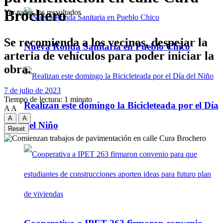
Brochero
Ver todos los ressultados
Se recomienda a los vecinos, despejar la
Nueva Ronda Sanitaria en Pueblo Chico
arteria de vehículos para poder iniciar la
obra.
7 de julio de 2023
Tiempo de lectura: 1 minuto
Realizan este domingo la Bicicleteada por el Día
A
A
A
A
del Niño
Reset