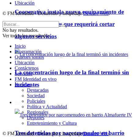
Ubicación
Cooperativa instala nuevo equipamiento de
© FM Identidad - Desarrollo y hospedaje
Desatec Web
.
telecomunicaciones que requerirá cortar
No hay resultados.
Ver todos los ressultados
algunos servicios
Inicio
Programación
Quienes somos
Ubicación
Contáctenos
La concentración luego de la final terminó sin
Servicios
FM Identidad en vivo
incidentes
Noticias
Destacadas
Sociedad
Policiales
Policiales
Política y Actualidad
Regionales
Deportes
Entretenimiento y Cultura
Tres detenidos por narcomenudeo en barrio
© FM Identidad - Desarrollo y hospedaje
Desatec Web
.