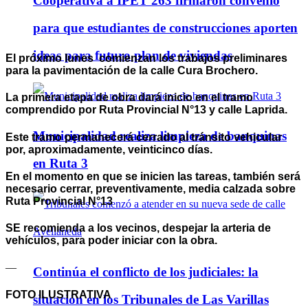
Cooperativa a IPET 263 firmaron convenio
para que estudiantes de construcciones aporten
ideas para futuro plan de viviendas
El próximo lunes comienzan los trabajos preliminares
para la pavimentación de la calle Cura Brochero.
La primera etapa de obra dará inicio en el tramo
comprendido por Ruta Provincial N°13 y calle Laprida.
Municipalidad realiza limpieza de banquinas
Este tramo permanecerá cerrado al tránsito vehicular
por, aproximadamente, veinticinco días.
en Ruta 3
En el momento en que se inicien las tareas, también será
necesario cerrar, preventivamente, media calzada sobre
Ruta Provincial N°13
SE recomienda a los vecinos, despejar la arteria de
vehículos, para poder iniciar con la obra.
—
Continúa el conflicto de los judiciales: la
FOTO ILUSTRATIVA
situación en los Tribunales de Las Varillas