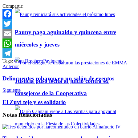
Compartir:
Facebook
Pauny paga aguinaldo y quincena entre
Twitter
Email
miércoles y jueves
WhatsApp
Tags:
Cura Brochero
Pavimento
Telegram
Anterior
Delincuentes robaron en un salón de eventos
Justicia puso fecha al juicio contra ex
Siguiente
consejeros de la Cooperativa
El Zuvi teje y es solidario
Notas
Relacionadas