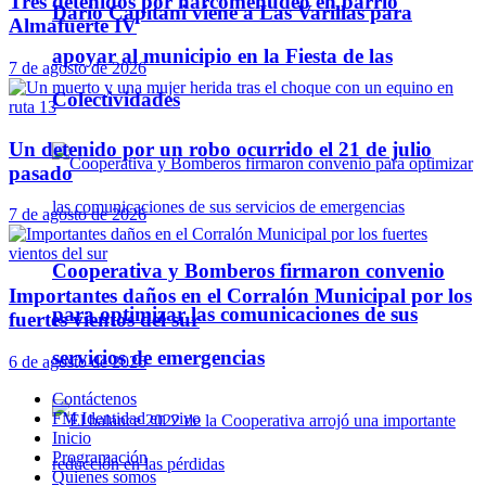
Tres detenidos por narcomenudeo en barrio
Darío Capitani viene a Las Varillas para
Almafuerte IV
apoyar al municipio en la Fiesta de las
7 de agosto de 2026
Colectividades
Un detenido por un robo ocurrido el 21 de julio
pasado
7 de agosto de 2026
Cooperativa y Bomberos firmaron convenio
Importantes daños en el Corralón Municipal por los
para optimizar las comunicaciones de sus
fuertes vientos del sur
servicios de emergencias
6 de agosto de 2026
Contáctenos
FM Identidad en vivo
Inicio
Programación
Quienes somos