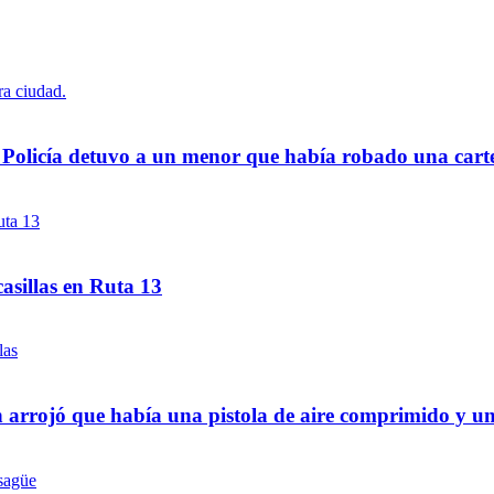
a Policía detuvo a un menor que había robado una cart
asillas en Ruta 13
 arrojó que había una pistola de aire comprimido y u