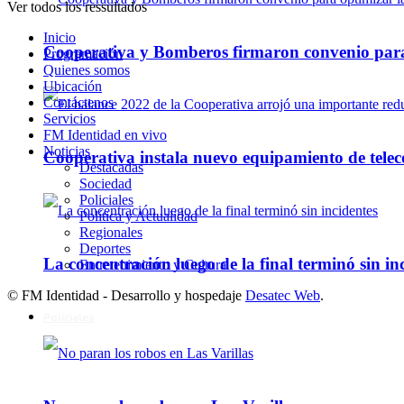
Ver todos los ressultados
Inicio
Cooperativa y Bomberos firmaron convenio para 
Programación
Quienes somos
Ubicación
Contáctenos
Servicios
FM Identidad en vivo
Noticias
Cooperativa instala nuevo equipamiento de telec
Destacadas
Sociedad
Policiales
Política y Actualidad
Regionales
Deportes
La concentración luego de la final terminó sin in
Entretenimiento y Cultura
© FM Identidad - Desarrollo y hospedaje
Desatec Web
.
Policiales