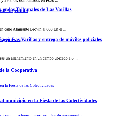
 y 29 años, domiciliados en Pozo ...
ón en los Tribunales de Las Varillas
ral Argentino
en calle Almirante Brown al 600 En el ...
a en Las Varillas y entrega de móviles policiales
s y jueves
as un allanamiento en un campo ubicado a 6 ...
 de la Cooperativa
l municipio en la Fiesta de las Colectividades