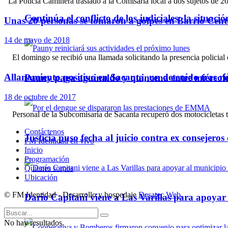
La Policía Caminera trasladó a la Comisaría local a dos sujetos de 20
Continúa el conflicto de los judiciales: la situaci
Unas 20 personas se tomaron a golpes en Barrio Cent
14 de mayo de 2018
El domingo se recibió una llamada solicitando la presencia policial 
Allanamiento positivo en Sacanta, un detenido tras riñ
Pauny paga aguinaldo y quincena entre miércole
18 de octubre de 2017
Personal de la Subcomisaría de Sacanta recuperó dos motocicletas tr
Contáctenos
Justicia puso fecha al juicio contra ex consejeros
FM Identidad en vivo
Inicio
Programación
Quienes somos
Ubicación
© FM Identidad - Desarrollo y hospedaje
Desatec Web
.
Darío Capitani viene a Las Varillas para apoyar a
No hay resultados.