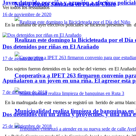
Joven detenido por riña y agresión a efectivos policial
Nueva Ronda Sanitaria en Pueblo Chico
Ver todos los ressultados
16 de noviembre de 2020
En la mañana de ayer efectivos policiales se hicieron presentes un 
Realizan este domingo la Bicicleteada por el Día 
Dos detenidos por riñas en El Arañado
17 de agosto de 2020
Dos sujetos fueron detenidos en la noche del viernes en El Arañado po
Cooperativa a IPET 263 firmaron convenio para q
Apuñalaron a un joven en una riña. El agresor está 
7 de diciembre de 2018
En la madrugada de este viernes se registró un herido de arma blanc
Municipalidad realiza limpieza de banquinas en
Dos detenidos con un arma y proyectiles, y una riña en
25 de septiembre de 2018