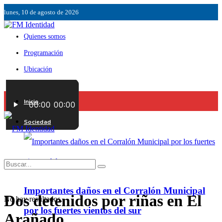
lunes, 10 de agosto de 2026
Quienes somos
Programación
Ubicación
Servicios
Inicio
Contáctenos
Sociedad
Importantes daños en el Corralón Municipal
Dos detenidos por riñas en El
No hay resultados.
por los fuertes vientos del sur
Arañado