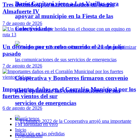
Darío Capitani viene a Las Varillas para
Tres detenidos por narcomenudeo en barrio
Almafuerte IV
apoyar al municipio en la Fiesta de las
7 de agosto de 2026
Colectividades
Un detenido por un robo ocurrido el 21 de julio
pasado
7 de agosto de 2026
Cooperativa y Bomberos firmaron convenio
Importantes daños en el Corralón Municipal por los
para optimizar las comunicaciones de sus
fuertes vientos del sur
servicios de emergencias
6 de agosto de 2026
Contáctenos
FM Identidad en vivo
Inicio
Programación