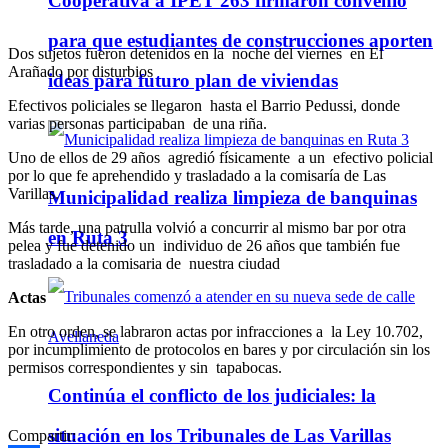
Cooperativa a IPET 263 firmaron convenio
para que estudiantes de construcciones aporten
Dos sujetos fueron detenidos en la noche del viernes en El
Arañado por disturbios
ideas para futuro plan de viviendas
Efectivos policiales se llegaron hasta el Barrio Pedussi, donde
varias personas participaban de una riña.
Uno de ellos de 29 años agredió físicamente a un efectivo policial
por lo que fe aprehendido y trasladado a la comisaría de Las
Varillas.
Municipalidad realiza limpieza de banquinas
Más tarde, una patrulla volvió a concurrir al mismo bar por otra
en Ruta 3
pelea y fue detenido un individuo de 26 años que también fue
trasladado a la comisaria de nuestra ciudad
Actas
En otro orden, se labraron actas por infracciones a la Ley 10.702,
por incumplimiento de protocolos en bares y por circulación sin los
permisos correspondientes y sin tapabocas.
Continúa el conflicto de los judiciales: la
situación en los Tribunales de Las Varillas
Compartir: