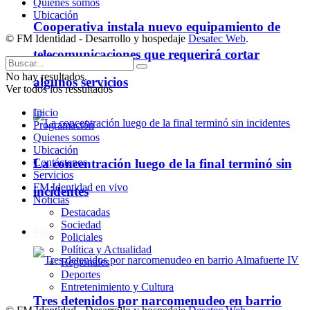
Quienes somos
Ubicación
Cooperativa instala nuevo equipamiento de
© FM Identidad - Desarrollo y hospedaje
Desatec Web
.
telecomunicaciones que requerirá cortar
No hay resultados.
algunos servicios
Ver todos los ressultados
Inicio
Programación
Quienes somos
Ubicación
La concentración luego de la final terminó sin
Contáctenos
Servicios
FM Identidad en vivo
incidentes
Noticias
Destacadas
Sociedad
Policiales
Policiales
Política y Actualidad
Regionales
Deportes
Entretenimiento y Cultura
Tres detenidos por narcomenudeo en barrio