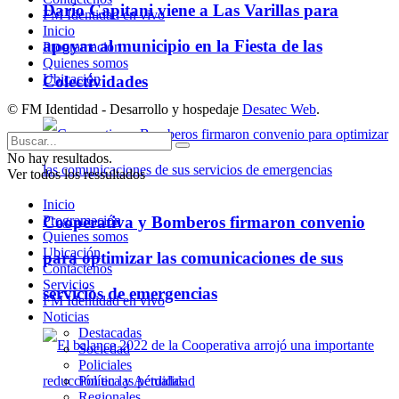
Darío Capitani viene a Las Varillas para
FM Identidad en vivo
Inicio
apoyar al municipio en la Fiesta de las
Programación
Quienes somos
Ubicación
Colectividades
© FM Identidad - Desarrollo y hospedaje
Desatec Web
.
No hay resultados.
Ver todos los ressultados
Inicio
Cooperativa y Bomberos firmaron convenio
Programación
Quienes somos
Ubicación
para optimizar las comunicaciones de sus
Contáctenos
Servicios
servicios de emergencias
FM Identidad en vivo
Noticias
Destacadas
Sociedad
Policiales
Política y Actualidad
Regionales