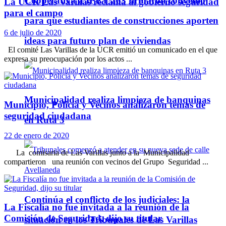
Cooperativa a IPET 263 firmaron convenio
La UCR Las Varillas reclama al gobierno seguridad
para el campo
para que estudiantes de construcciones aporten
6 de julio de 2020
ideas para futuro plan de viviendas
El comité Las Varillas de la UCR emitió un comunicado en el que
expresa su preocupación por los actos ...
Municipalidad realiza limpieza de banquinas
Municipio, Policía y Vecinos analizaron temas de
seguridad ciudadana
en Ruta 3
22 de enero de 2020
La comisaria de Las Varillas junto a la Municipalidad
compartieron una reunión con vecinos del Grupo Seguridad ...
Continúa el conflicto de los judiciales: la
La Fiscalía no fue invitada a la reunión de la
Comisión de Seguridad, dijo su titular
situación en los Tribunales de Las Varillas