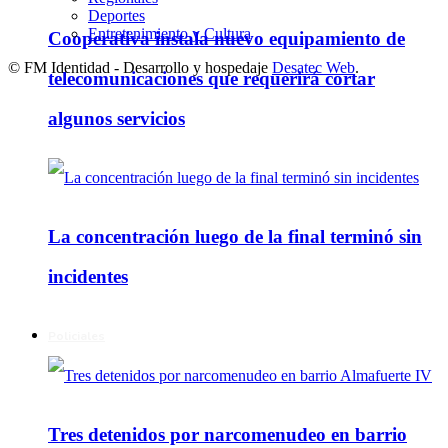
Deportes
Entretenimiento y Cultura
Cooperativa instala nuevo equipamiento de
© FM Identidad - Desarrollo y hospedaje
Desatec Web
.
telecomunicaciones que requerirá cortar
algunos servicios
La concentración luego de la final terminó sin
incidentes
Policiales
Tres detenidos por narcomenudeo en barrio