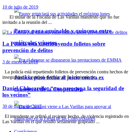
10 de julio de 2019
El titular de la Fiscalía de Las Varillas manifestó que no fue
invitado a la reunión del ...
Pauny paga aguinaldo y quincena entre
miércoles y jueves
La Policía está distribuyendo folletos sobre
prevención de delitos
3 de enero de 2018
La policía está repartiendo folletos de prevención contra hechos de
Justicia puso fecha al juicio contra ex
inseguridad Lo ratificó el titular de la comisaría de ...
Daniel Chiocarello: “nos preocupa la seguridad de
consejeros de la Cooperativa
los vecinos”
30 de marzo de 2017
El intendente se refirió al reciente hecho de violencia registrado en
Las Varillas en el que resultó seriamente golpeado ...
Contáctenos