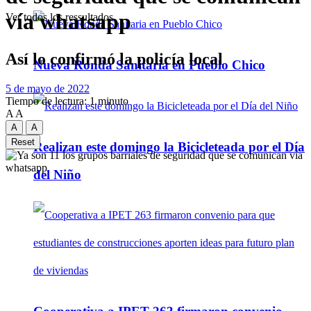
vía whatsapp
Ver todos los ressultados
Así lo confirmó la policía local
Nueva Ronda Sanitaria en Pueblo Chico
5 de mayo de 2022
Tiempo de lectura: 1 minuto
A
A
A
A
Reset
Realizan este domingo la Bicicleteada por el Día
del Niño