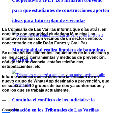
Cooperativa a IPET 263 firmaron convenio
para que estudiantes de construcciones aporten
ideas para futuro plan de viviendas
La Comisaría de Las Varillas informa que días atrás, en
conjunto con seguridad ciudadana Municipal, se
mantuvo reunión con vecinos de un sector céntrico,
concentrado en calle Deán Funes y Gral. Paz
Municipalidad realiza limpieza de banquinas
Se escuchó las diferentes inquietudes de los vecinos y
se les acercó herramientas y medidas de prevención,
en Ruta 3
código de convivencia, estafas telefónicas,
estupefacientes, etc.
Informó además que se concretó la creación de un
nuevo grupo de WhatsApp destinado a prevención, que
se suma a los 10 grupos de barrios ya conformados y
con los que se trabaja actualmente.
Continúa el conflicto de los judiciales: la
—
situación en los Tribunales de Las Varillas
Compartir: