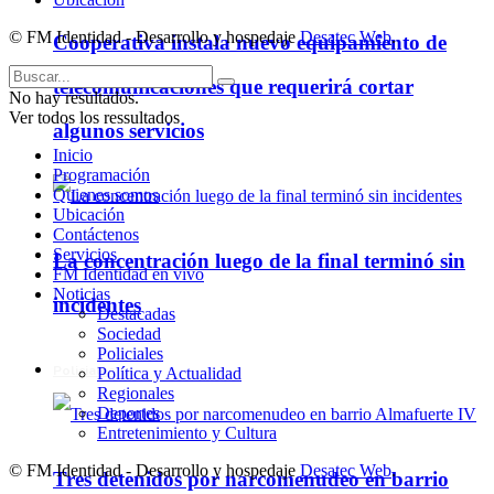
© FM Identidad - Desarrollo y hospedaje
Desatec Web
.
Cooperativa instala nuevo equipamiento de
telecomunicaciones que requerirá cortar
No hay resultados.
Ver todos los ressultados
algunos servicios
Inicio
Programación
Quienes somos
Ubicación
Contáctenos
Servicios
La concentración luego de la final terminó sin
FM Identidad en vivo
Noticias
incidentes
Destacadas
Sociedad
Policiales
Policiales
Política y Actualidad
Regionales
Deportes
Entretenimiento y Cultura
© FM Identidad - Desarrollo y hospedaje
Desatec Web
.
Tres detenidos por narcomenudeo en barrio