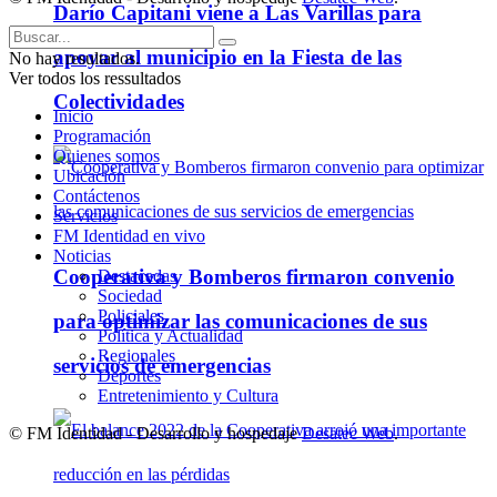
Darío Capitani viene a Las Varillas para
apoyar al municipio en la Fiesta de las
No hay resultados.
Ver todos los ressultados
Colectividades
Inicio
Programación
Quienes somos
Ubicación
Contáctenos
Servicios
FM Identidad en vivo
Noticias
Cooperativa y Bomberos firmaron convenio
Destacadas
Sociedad
Policiales
para optimizar las comunicaciones de sus
Política y Actualidad
Regionales
servicios de emergencias
Deportes
Entretenimiento y Cultura
© FM Identidad - Desarrollo y hospedaje
Desatec Web
.