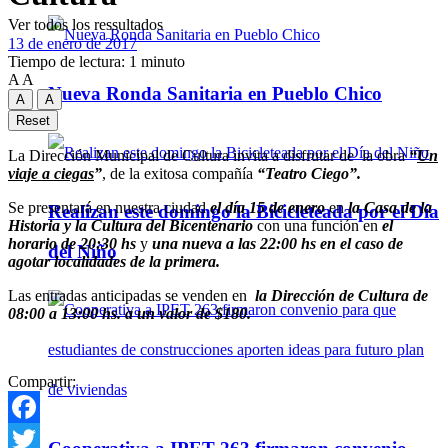
Ver todos los ressultados
13 de enero de 2017
Tiempo de lectura: 1 minuto
A
A
Nueva Ronda Sanitaria en Pueblo Chico
A
A
Reset
La Dirección Municipal de Cultura invita a disfrutar de la obra
“
Un
viaje a ciegas
”
, de la exitosa compañía
“Teatro Ciego”.
Se presentará en nuestra ciudad
el día 15 de enero
en
la Casa de la
Realizan este domingo la Bicicleteada por el Día
Historia y la Cultura del Bicentenario
con una función en
el
horario de 20:30 hs
y
una nueva a las 22:00 hs en el caso de
del Niño
agotar localidades de la primera.
Las entradas anticipadas se venden en
la Dirección de Cultura de
08:00 a 13:00 hs. a un valor de $180.
Compartir:
Facebook