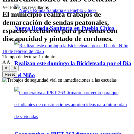
Ver todos los ressultados
El municipio realiza trabajos de
demarcación de sendas peatonales,
Nueva Ronda Sanitaria en Pueblo Chico
espacios exclusivos para personas con
discapacidad y pintado de cordones.
18 de febrero de 2025
Tiempo de lectura: 1 minuto
A
A
Realizan este domingo la Bicicleteada por el Día
A
A
del Niño
Reset