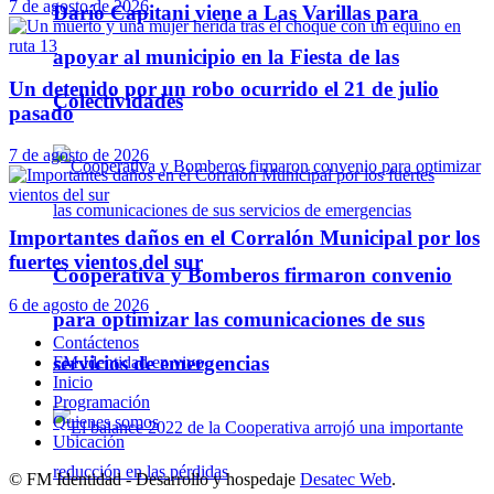
7 de agosto de 2026
Darío Capitani viene a Las Varillas para
apoyar al municipio en la Fiesta de las
Un detenido por un robo ocurrido el 21 de julio
Colectividades
pasado
7 de agosto de 2026
Importantes daños en el Corralón Municipal por los
fuertes vientos del sur
Cooperativa y Bomberos firmaron convenio
6 de agosto de 2026
para optimizar las comunicaciones de sus
Contáctenos
servicios de emergencias
FM Identidad en vivo
Inicio
Programación
Quienes somos
Ubicación
© FM Identidad - Desarrollo y hospedaje
Desatec Web
.