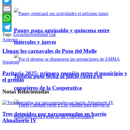
Twitter
Email
WhatsApp
Pauny paga aguinaldo y quincena entre
Tags:
Escuelas
Seguridad vial
Telegram
Anterior
miércoles y jueves
Llegan los carnavales de Pozo del Molle
Siguiente
Paritaria 2025: primera reunión entre el municipio y
Justicia puso fecha al juicio contra ex
el gremio
consejeros de la Cooperativa
Notas
Relacionadas
Tres detenidos por narcomenudeo en barrio
Almafuerte IV