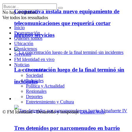
Cooperativa instala nuevo equipamiento de
No hay resultados.
Ver todos los ressultados
telecomunicaciones que requerirá cortar
Inicio
Programación
algunos servicios
Quienes somos
Ubicación
Contáctenos
Servicios
FM Identidad en vivo
Noticias
La concentración luego de la final terminó sin
Destacadas
Sociedad
Policiales
incidentes
Política y Actualidad
Regionales
Deportes
Policiales
Entretenimiento y Cultura
© FM Identidad - Desarrollo y hospedaje
Desatec Web
.
Tres detenidos por narcomenudeo en barrio