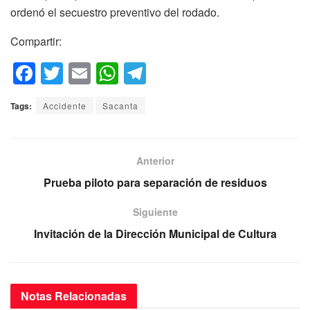
ordenó el secuestro preventivo del rodado.
Compartir:
F
T
E
W
T
a
wi
m
h
el
Tags:
Accidente
Sacanta
c
tt
ail
at
e
e
er
s
gr
b
A
a
Anterior
o
p
m
Prueba piloto para separación de residuos
o
p
Siguiente
k
Invitación de la Dirección Municipal de Cultura
Notas
Relacionadas