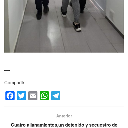
—
Compartir:
F
T
E
W
T
a
wi
m
h
el
c
tt
ail
at
e
Anterior
e
er
s
gr
Cuatro allanamientos,un detenido y secuestro de