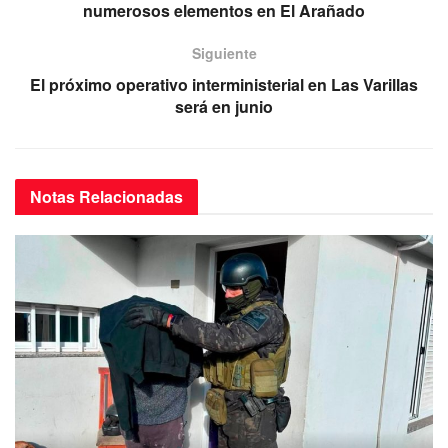
b
A
a
numerosos elementos en El Arañado
o
p
m
Siguiente
o
p
El próximo operativo interministerial en Las Varillas
k
será en junio
Notas
Relacionadas