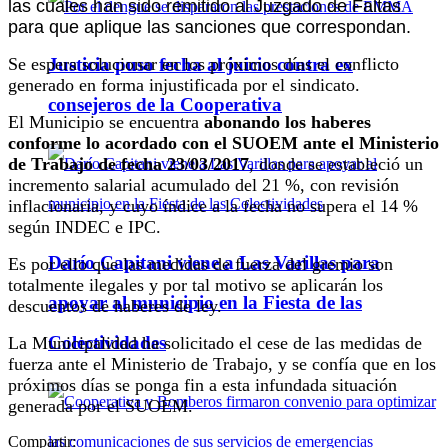
las cuales han sido remitido al Juzgado de Faltas
para que aplique las sanciones que correspondan.
Se espera solucionar en los próximos días el conflicto
Justicia puso fecha al juicio contra ex
generado en forma injustificada por el sindicato.
consejeros de la Cooperativa
El Municipio se encuentra
abonando los haberes
conforme lo acordado con el SUOEM ante el Ministerio
de Trabajo de fecha 23/03/2017
, donde se estableció un
incremento salarial acumulado del 21 %, con revisión
inflacionaria, y cuyo índice a la fecha no supera el 14 %
según INDEC e IPC.
Darío Capitani viene a Las Varillas para
Es por ello que las medidas de fuerza del gremio son
totalmente ilegales y por tal motivo se aplicarán los
apoyar al municipio en la Fiesta de las
descuentos de haberes de ley.
Colectividades
La Municipalidad ha solicitado el cese de las medidas de
fuerza ante el Ministerio de Trabajo, y se confía que en los
próximos días se ponga fin a esta infundada situación
generada por el SUOEM.
Compartir: