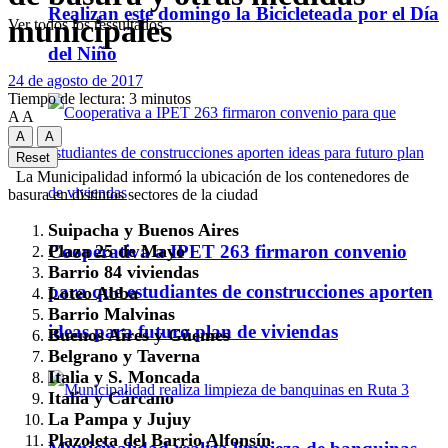
Realizan este domingo la Bicicleteada por el Día
municipales
Ver todos los ressultados
del Niño
24 de agosto de 2017
Tiempo de lectura: 3 minutos
A
A
A
A
Reset
La Municipalidad informó la ubicación de los contenedores de
basura en distintos sectores de la ciudad
Suipacha y Buenos Aires
Cooperativa a IPET 263 firmaron convenio
Plaza 25 de Mayo
Barrio 84 viviendas
para que estudiantes de construcciones aporten
Loteo Abba
Barrio Malvinas
ideas para futuro plan de viviendas
Buenos Aires y Güemes
Belgrano y Taverna
Italia y S. Moncada
Italia y Cárcano
La Pampa y Jujuy
Plazoleta del Barrio Alfonsín