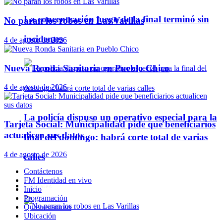
La concentración luego de la final terminó sin
No paran los robos en Las Varillas
incidentes
4 de agosto de 2026
Nueva Ronda Sanitaria en Pueblo Chico
4 de agosto de 2026
La policía dispuso un operativo especial para la
Tarjeta Social: Municipalidad pide que beneficiarios
actualicen sus datos
final del domingo: habrá corte total de varias
4 de agosto de 2026
calles
Contáctenos
FM Identidad en vivo
Policiales
Inicio
Programación
Quienes somos
Ubicación