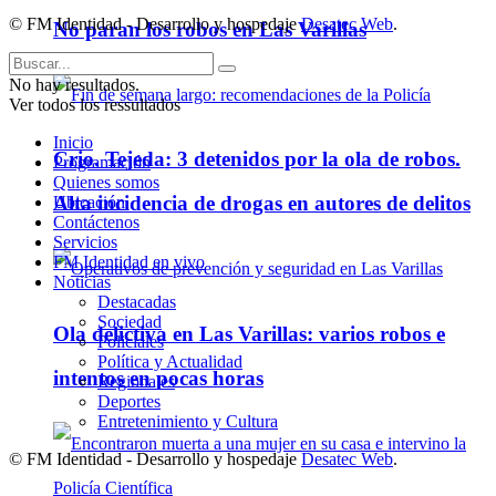
© FM Identidad - Desarrollo y hospedaje
Desatec Web
.
No paran los robos en Las Varillas
No hay resultados.
Ver todos los ressultados
Inicio
Crio. Tejeda: 3 detenidos por la ola de robos.
Programación
Quienes somos
Alta incidencia de drogas en autores de delitos
Ubicación
Contáctenos
Servicios
FM Identidad en vivo
Noticias
Destacadas
Sociedad
Ola delictiva en Las Varillas: varios robos e
Policiales
Política y Actualidad
intentos en pocas horas
Regionales
Deportes
Entretenimiento y Cultura
© FM Identidad - Desarrollo y hospedaje
Desatec Web
.