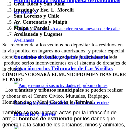
Municipalidad realiza limpieza de banquinas
Gral. Roca y San Juan
Ituzaingó y Esc. L. Morelli
en Ruta 3
San Lorenzo y Chile
Av. Centenario y Maipú
Maipú y Pardal
Avellaneda y Lugones
Se recomienda a los vecinos no depositar los residuos en
la vía pública en lugares no autorizados y prestar especial
atención en caso de lluvia, ya que la basura acumulada
Continúa el conflicto de los judiciales: la
produce serios inconvenientes en el sistema de drenajes de
situación en los Tribunales de Las Varillas
la ciudad.
CÓMO FUNCIONARÁ EL MUNICIPIO MIENTRAS DURE
EL PARO
Los
trámites y tributos municipales
se pueden realizar
y abonar en el Centro Civico, Mutuales, Rapipago,
Homebanking y Muni Cerca en la Terminal.
Pauny paga aguinaldo y quincena entre
También
se han labrado actas por la infracción de
miércoles y jueves
arrojar
bombas de estruendo
por los daños que
generan a la salud de los ancianos, niños y animales,