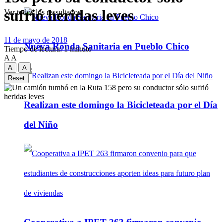
sufrió heridas leves
Ver todos los ressultados
11 de mayo de 2018
Nueva Ronda Sanitaria en Pueblo Chico
Tiempo de lectura: 1 minuto
A
A
A
A
Reset
Realizan este domingo la Bicicleteada por el Día
del Niño