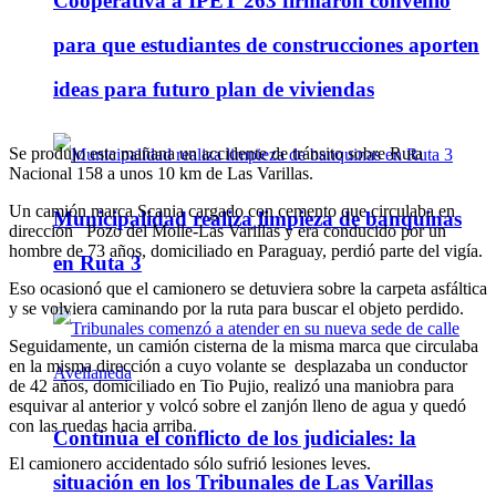
Cooperativa a IPET 263 firmaron convenio
para que estudiantes de construcciones aporten
ideas para futuro plan de viviendas
Se produjo esta mañana un accidente de tránsito sobre Ruta
Nacional 158 a unos 10 km de Las Varillas.
Un camión marca Scania cargado con cemento que circulaba en
Municipalidad realiza limpieza de banquinas
dirección Pozo del Molle-Las Varillas y era conducido por un
hombre de 73 años, domiciliado en Paraguay, perdió parte del vigía.
en Ruta 3
Eso ocasionó que el camionero se detuviera sobre la carpeta asfáltica
y se volviera caminando por la ruta para buscar el objeto perdido.
Seguidamente, un camión cisterna de la misma marca que circulaba
en la misma dirección a cuyo volante se desplazaba un conductor
de 42 años, domiciliado en Tio Pujio, realizó una maniobra para
esquivar al anterior y volcó sobre el zanjón lleno de agua y quedó
con las ruedas hacia arriba.
Continúa el conflicto de los judiciales: la
El camionero accidentado sólo sufrió lesiones leves.
situación en los Tribunales de Las Varillas