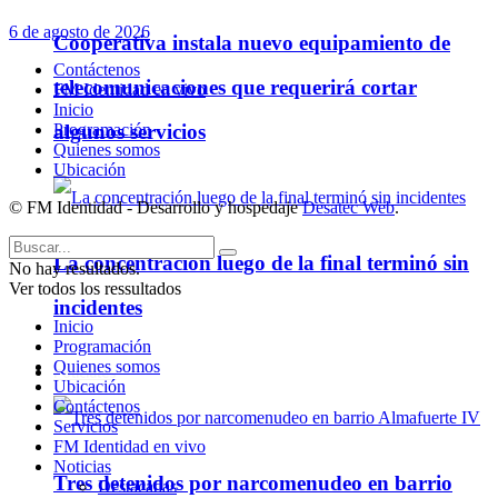
6 de agosto de 2026
Cooperativa instala nuevo equipamiento de
Contáctenos
telecomunicaciones que requerirá cortar
FM Identidad en vivo
Inicio
Programación
algunos servicios
Quienes somos
Ubicación
© FM Identidad - Desarrollo y hospedaje
Desatec Web
.
La concentración luego de la final terminó sin
No hay resultados.
Ver todos los ressultados
incidentes
Inicio
Programación
Quienes somos
Policiales
Ubicación
Contáctenos
Servicios
FM Identidad en vivo
Noticias
Tres detenidos por narcomenudeo en barrio
Destacadas