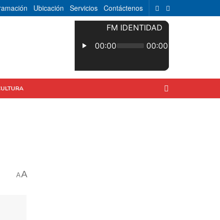
ramación
Ubicación
Servicios
Contáctenos
CULTURA
A
A