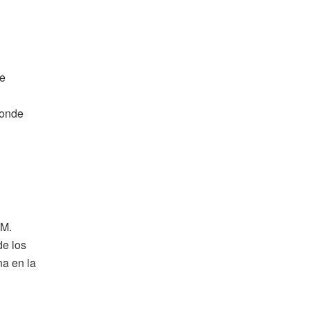
de
donde
 M.
de los
na en la