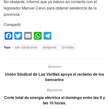
No obstante, informó que ya estuvo en contacto con el
legislador Manuel Calvo para obtener asistencia de la
provincia.-
Compartir:
F
T
E
W
T
a
wi
m
h
el
Tags:
san bartolomé
temporal
tornado
c
tt
ail
at
e
e
er
s
gr
b
A
a
Anterior
o
p
m
Unión Sindical de Las Varillas apoya el reclamo de los
bancarios
o
p
k
Siguiente
Corte total de energía eléctrica el domingo entre las 8 y
las 10 horas.