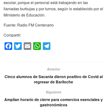
escolar, porque el personal está trabajando en las
llamadas burbujas y por turnos, según lo establecido por el
Ministerio de Educación.
Fuente: Radio FM Centenario
Compartir:
F
T
E
W
T
a
wi
m
h
el
c
tt
ail
at
e
e
er
s
gr
Anterior
b
A
a
Cinco alumnos de Sacanta dieron positivo de Covid al
o
p
m
regresar de Bariloche
o
p
Siguiente
k
Amplían horario de cierre para comercios esenciales y
gastronómicos