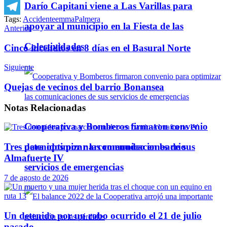
Darío Capitani viene a Las Varillas para
WhatsApp
Tags:
Accidente
emma
Palmera
Telegram
apoyar al municipio en la Fiesta de las
Anterior
Colectividades
Cinco incendios en 8 días en el Basural Norte
Siguiente
Quejas de vecinos del barrio Bonansea
Notas
Relacionadas
Cooperativa y Bomberos firmaron convenio
para optimizar las comunicaciones de sus
Tres detenidos por narcomenudeo en barrio
Almafuerte IV
servicios de emergencias
7 de agosto de 2026
Un detenido por un robo ocurrido el 21 de julio
pasado