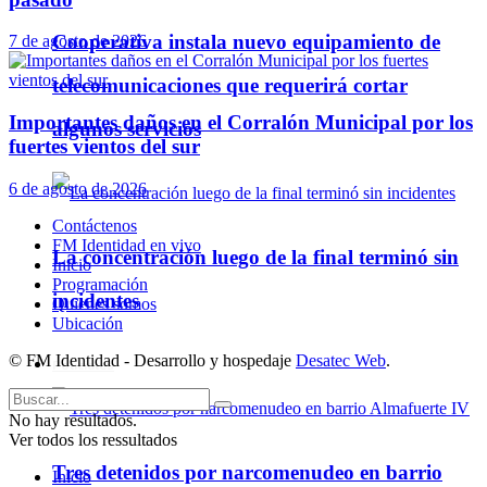
Cooperativa instala nuevo equipamiento de
7 de agosto de 2026
telecomunicaciones que requerirá cortar
Importantes daños en el Corralón Municipal por los
algunos servicios
fuertes vientos del sur
6 de agosto de 2026
Contáctenos
FM Identidad en vivo
La concentración luego de la final terminó sin
Inicio
Programación
incidentes
Quienes somos
Ubicación
© FM Identidad - Desarrollo y hospedaje
Desatec Web
.
Policiales
No hay resultados.
Ver todos los ressultados
Tres detenidos por narcomenudeo en barrio
Inicio