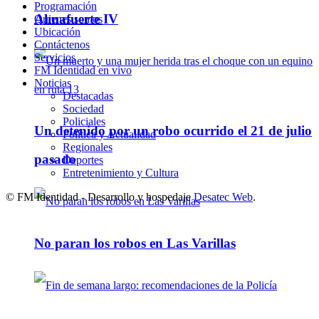
Programación
Almafuerte IV
Quienes somos
Ubicación
Contáctenos
Servicios
FM Identidad en vivo
Noticias
Destacadas
Sociedad
Policiales
Un detenido por un robo ocurrido el 21 de julio
Política y Actualidad
Regionales
pasado
Deportes
Entretenimiento y Cultura
© FM Identidad - Desarrollo y hospedaje
Desatec Web
.
No paran los robos en Las Varillas