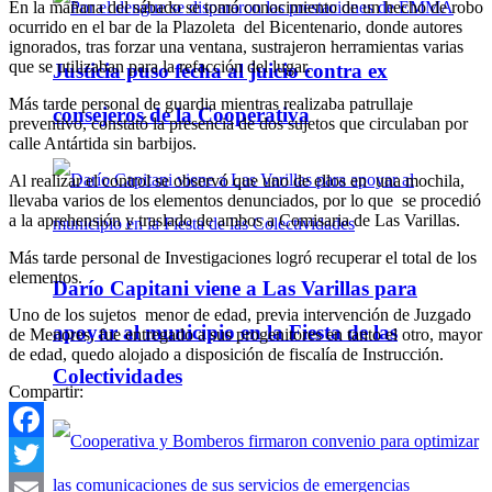
En la mañana del sábado se tomó conocimiento de un hecho de robo
ocurrido en el bar de la Plazoleta del Bicentenario, donde autores
ignorados, tras forzar una ventana, sustrajeron herramientas varias
que se utilizaban para la refacción del lugar.
Justicia puso fecha al juicio contra ex
Más tarde personal de guardia mientras realizaba patrullaje
consejeros de la Cooperativa
preventivo, constató la presencia de dos sujetos que circulaban por
calle Antártida sin barbijos.
Al realizar el control se observó que uno de ellos en una mochila,
llevaba varios de los elementos denunciados, por lo que se procedió
a la aprehensión y traslado de ambos a Comisaria de Las Varillas.
Más tarde personal de Investigaciones logró recuperar el total de los
elementos.
Darío Capitani viene a Las Varillas para
Uno de los sujetos menor de edad, previa intervención de Juzgado
apoyar al municipio en la Fiesta de las
de Menores, fue entregado a sus progenitores en tanto el otro, mayor
de edad, quedo alojado a disposición de fiscalía de Instrucción.
Colectividades
Compartir:
Facebook
Twitter