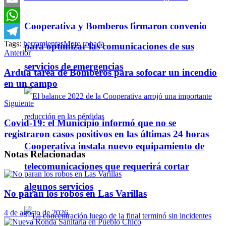
Email
Cooperativa y Bomberos firmaron convenio
WhatsApp
Tags:
herramientas
Moto robada
para optimizar las comunicaciones de sus
Telegram
Anterior
servicios de emergencias
Ardua tarea de Bomberos para sofocar un incendio
en un campo
Siguiente
Covid-19: el Municipio informó que no se
registraron casos positivos en las últimas 24 horas
Cooperativa instala nuevo equipamiento de
Notas
Relacionadas
telecomunicaciones que requerirá cortar
algunos servicios
No paran los robos en Las Varillas
4 de agosto de 2026