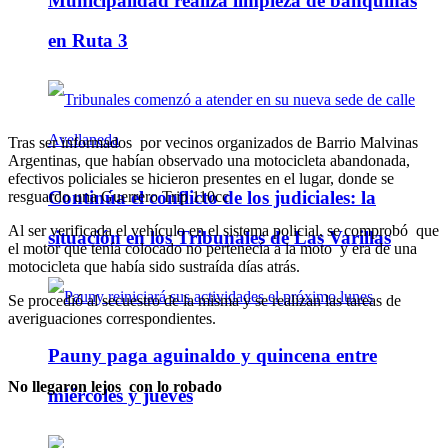
Municipalidad realiza limpieza de banquinas
en Ruta 3
Tras ser informados por vecinos organizados de Barrio Malvinas
Argentinas, que habían observado una motocicleta abandonada,
efectivos policiales se hicieron presentes en el lugar, donde se
Continúa el conflicto de los judiciales: la
resguardo una Guerrero Trip 110cc
Al ser verificada el vehículo en el sistema policial, se comprobó que
situación en los Tribunales de Las Varillas
el motor que tenía colocado no pertenecía a la moto y era de una
motocicleta que había sido sustraída días atrás.
Se procedió al secuestro de la misma y se realizan las tareas de
averiguaciones correspondientes.
Pauny paga aguinaldo y quincena entre
No llegaron lejos con lo robado
miércoles y jueves