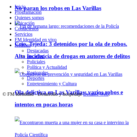
Inicio
No paran los robos en Las Varillas
Programación
Quienes somos
Ubicación
Contáctenos
Servicios
FM Identidad en vivo
Crio. Tejeda: 3 detenidos por la ola de robos.
Noticias
Destacadas
Alta incidencia de drogas en autores de delitos
Sociedad
Policiales
Política y Actualidad
Regionales
Deportes
Entretenimiento y Cultura
Ola delictiva en Las Varillas: varios robos e
© FM Identidad - Desarrollo y hospedaje
Desatec Web
.
intentos en pocas horas