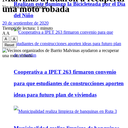
Realizan este domingo la Bicicleteada por el Día
una moto robada
Ver todos los ressultados
del Niño
20 de septiembre de 2020
Tiempo de lectura: 1 minuto
A
A
A
A
Reset
Cooperativa a IPET 263 firmaron convenio
para que estudiantes de construcciones aporten
ideas para futuro plan de viviendas