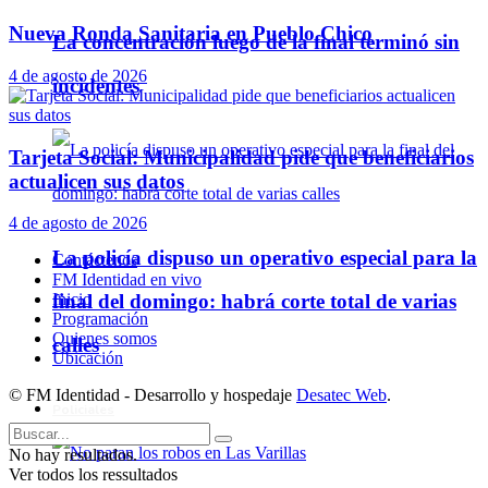
Nueva Ronda Sanitaria en Pueblo Chico
La concentración luego de la final terminó sin
4 de agosto de 2026
incidentes
Tarjeta Social: Municipalidad pide que beneficiarios
actualicen sus datos
4 de agosto de 2026
La policía dispuso un operativo especial para la
Contáctenos
FM Identidad en vivo
final del domingo: habrá corte total de varias
Inicio
Programación
Quienes somos
calles
Ubicación
© FM Identidad - Desarrollo y hospedaje
Desatec Web
.
Policiales
No hay resultados.
Ver todos los ressultados