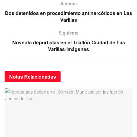
b
A
a
Anterior
o
p
m
Dos detenidos en procedimiento antinarcóticos en Las
Varillas
o
p
k
Siguiente
Noventa deportistas en el Triatlón Ciudad de Las
Varillas-Imágenes
Notas
Relacionadas