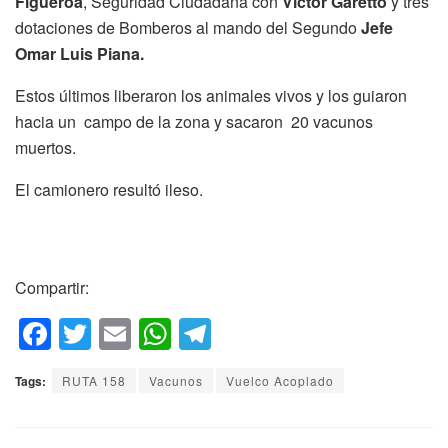
Figueroa
, Seguridad Ciudadana con
Víctor Garetto
y tres
dotaciones de Bomberos al mando del Segundo
Jefe
Omar Luis Piana.
Estos últimos liberaron los animales vivos y los guiaron
hacia un campo de la zona y sacaron 20 vacunos
muertos.
El camionero resultó ileso.
Compartir:
F
T
E
W
T
a
wi
m
h
el
Tags:
RUTA 158
Vacunos
Vuelco Acoplado
c
tt
ail
at
e
e
er
s
gr