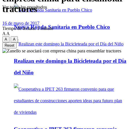
tractores
Ver todos los ressultados
16 de mayo de 2017
Nueva Ronda Sanitaria en Pueblo Chico
Tiempo de lectura: 1 minuto
A
A
A
A
Reset
Realizan este domingo la Bicicleteada por el Día
del Niño