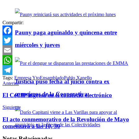
Compartir:
Pauny paga aguinaldo y quincena entre
Facebook
miércoles y jueves
Twitter
Email
WhatsApp
Tags:
Empresa Yto
Ensamblado
Pablo Xanello
Telegram
Justicia puso fecha al juicio contra ex
Anterior
consejeros de la Cooperativa
El CeCIP ingresa en el comercio electrónico
Siguiente
El acto conmemorativo de la Revolución de Mayo
comenzará a las 10, 30
Notas
Relacionadas