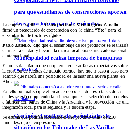
Cooperativa a IPET 263 firmaron convenio
para que estudiantes de construcciones aporten
ideas para futuro plan de viviendas
La empresa varillense
Construcciones Metalúrgicas Zanello
firmó un preacuerdo de cooperacion con la china
“Yto”
para el
ensamblado de tractores rígidos
Pablo Zanello,
dijo que el ensamblaje de los productos se realizaría
en nuestra ciudad y llevaría la marca local para el mercado nacional
e internacional.
Municipalidad realiza limpieza de banquinas
El industrial añadió que no quieren generar falsas expectativas sobre
en Ruta 3
la creación de fuentes de trabajo porque hay que ir paso a paso pero
admitió que habría una posibilidad de instalar una nueva planta en
Alicia
Zanello puntualizó que el preacuerdo consta de tres etapas de las
cuales se está cumpliendo la primera que es la selección de modelos
a fabricar con partes de China y la Argentina y la proyección de una
integración local para la segunda y la tercera etapa.
Continúa el conflicto de los judiciales: la
Se estima que podrían fabricarse el año próximo unas de 250
unidades, dijo el empresario.
situación en los Tribunales de Las Varillas