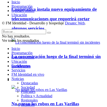
Inicio
Programación
Cooperativa instala nuevo equipamiento de
Quienes somos
Ubicación
telecomunicaciones que requerirá cortar
© FM Identidad - Desarrollo y hospedaje
Desatec Web
.
algunos servicios
No hay resultados.
Ver todos los ressultados
Inicio
Programación
La concentración luego de la final terminó sin
Quienes somos
Ubicación
incidentes
Contáctenos
Servicios
FM Identidad en vivo
Noticias
Policiales
Destacadas
Sociedad
Policiales
Política y Actualidad
Regionales
No paran los robos en Las Varillas
Deportes