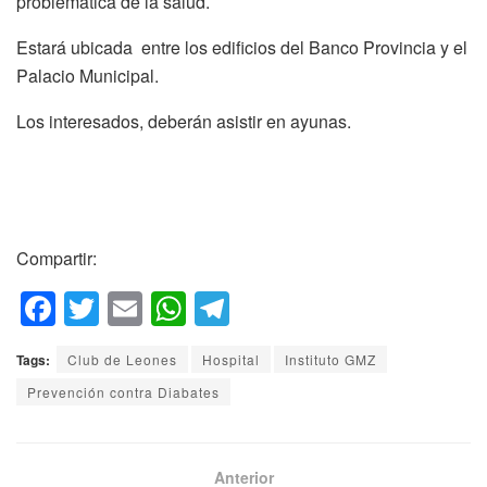
problemática de la salud.
Estará ubicada entre los edificios del Banco Provincia y el
Palacio Municipal.
Los interesados, deberán asistir en ayunas.
Compartir:
F
T
E
W
T
a
wi
m
h
el
Tags:
Club de Leones
Hospital
Instituto GMZ
c
tt
ail
at
e
Prevención contra Diabates
e
er
s
gr
b
A
a
o
p
m
Anterior