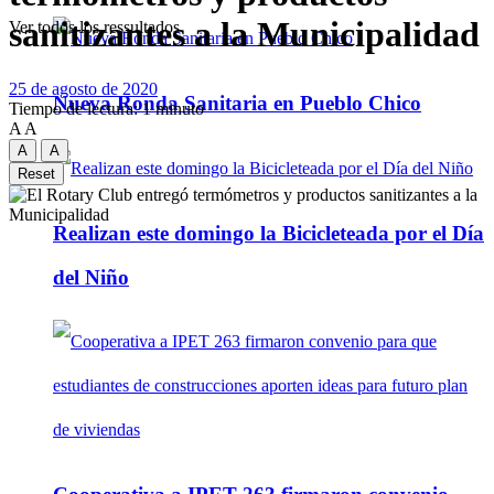
sanitizantes a la Municipalidad
Ver todos los ressultados
25 de agosto de 2020
Nueva Ronda Sanitaria en Pueblo Chico
Tiempo de lectura: 1 minuto
A
A
A
A
Reset
Realizan este domingo la Bicicleteada por el Día
del Niño