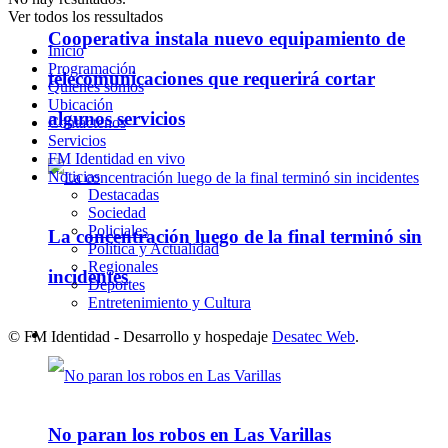
Ver todos los ressultados
Cooperativa instala nuevo equipamiento de
Inicio
Programación
telecomunicaciones que requerirá cortar
Quienes somos
Ubicación
algunos servicios
Contáctenos
Servicios
FM Identidad en vivo
Noticias
Destacadas
Sociedad
Policiales
La concentración luego de la final terminó sin
Política y Actualidad
Regionales
incidentes
Deportes
Entretenimiento y Cultura
© FM Identidad - Desarrollo y hospedaje
Desatec Web
.
Policiales
No paran los robos en Las Varillas