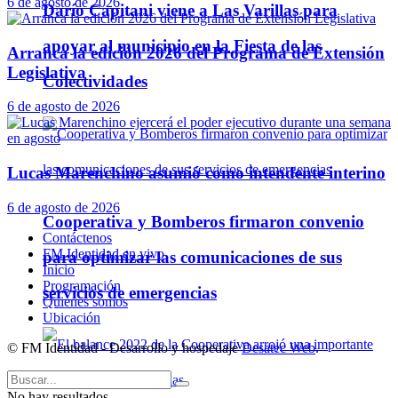
6 de agosto de 2026
Darío Capitani viene a Las Varillas para
apoyar al municipio en la Fiesta de las
Arranca la edición 2026 del Programa de Extensión
Legislativa
Colectividades
6 de agosto de 2026
Lucas Marenchino asumió como intendente interino
6 de agosto de 2026
Cooperativa y Bomberos firmaron convenio
Contáctenos
FM Identidad en vivo
para optimizar las comunicaciones de sus
Inicio
Programación
servicios de emergencias
Quienes somos
Ubicación
© FM Identidad - Desarrollo y hospedaje
Desatec Web
.
No hay resultados.