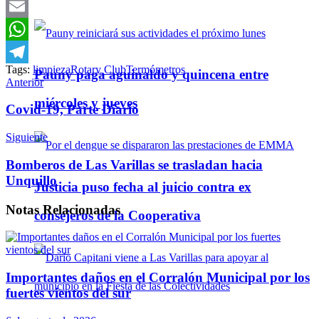
Twitter
Email
WhatsApp
Tags:
limpieza
Rotary Club
Termómetros
Pauny paga aguinaldo y quincena entre
Telegram
Anterior
miércoles y jueves
Covid-19, Parte Diario
Siguiente
Bomberos de Las Varillas se trasladan hacia
Unquillo
Justicia puso fecha al juicio contra ex
Notas
Relacionadas
consejeros de la Cooperativa
Importantes daños en el Corralón Municipal por los
fuertes vientos del sur