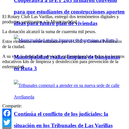
Cooperativa a IPET 263 firmaron convenio
para que estudiantes de construcciones aporten
El Rotary Club Las Varillas, entregó dos termómetros digitales y
productos sanitizantes a la Municipalidad
ideas para futuro plan de viviendas
La donación alcanzó la suma de cuarenta mil pesos.
Estos elementos serán utilizados por el COE y Centros Periféricos
de la ciudad.
A su vez, la entidad de servicios está entregando a todos los centros
Municipalidad realiza limpieza de banquinas
educativos kits de limpieza y desinfección para prevención de la
enfermedad.
en Ruta 3
Compartir:
Continúa el conflicto de los judiciales: la
Facebook
situación en los Tribunales de Las Varillas