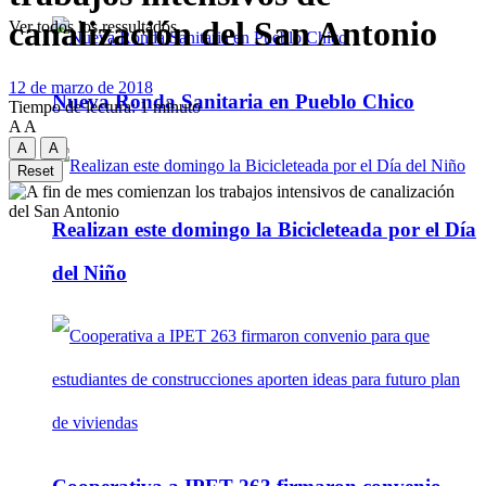
canalización del San Antonio
Ver todos los ressultados
12 de marzo de 2018
Nueva Ronda Sanitaria en Pueblo Chico
Tiempo de lectura: 1 minuto
A
A
A
A
Reset
Realizan este domingo la Bicicleteada por el Día
del Niño