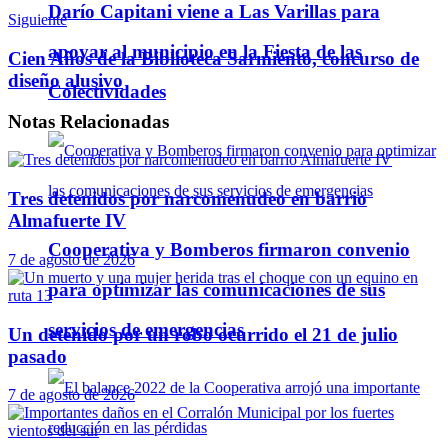
Darío Capitani viene a Las Varillas para
Siguiente
apoyar al municipio en la Fiesta de las
Cien Años de la Biblioteca Sarmiento, concurso de
diseño alusivo
Colectividades
Notas
Relacionadas
Tres detenidos por narcomenudeo en barrio
Almafuerte IV
Cooperativa y Bomberos firmaron convenio
7 de agosto de 2026
para optimizar las comunicaciones de sus
servicios de emergencias
Un detenido por un robo ocurrido el 21 de julio
pasado
7 de agosto de 2026