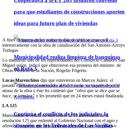
Cooperativa a IPET 263 firmaron convenio
para que estudiantes de construcciones aporten
ideas para futuro plan de viviendas
A fines de marzo en los primeros días de abril se arrancará
intensivamente con la obra de canalización del San Antonio-Arroyo
Tortugas
Municipalidad realiza limpieza de banquinas
Lo manifestó uno de los representantes del Consorcio Canalero San
Miguel quien indicó que obtuvieron esa promesa del ministro de
en Ruta 3
Obras Públicas de la Nación, Rogelio Frigerio.
Lucas Marenchino
dijo que estuvieron en Marcos Juárez el
pasado miércoles planteándole al funcionario su inquietud por el
atraso de la obra y éste les contestó que
“obra que se dice que se
hace, se termina”
y les prometió que en 24 meses estará finalizada.
LA 125
Continúa el conflicto de los judiciales: la
Marenchino se refirió en otro orden al 10 aniversario de la
resolución 125 que enfrentó al Gobierno Nacional con el agro y
situación en los Tribunales de Las Varillas
afirmó al respecto que el balance de los productores es positivo