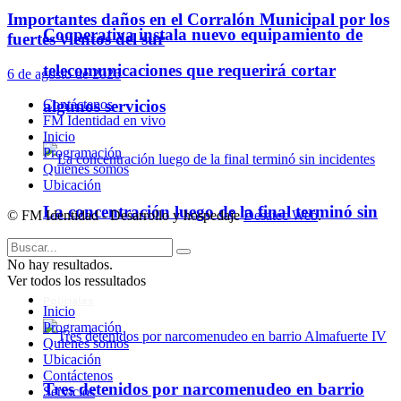
Importantes daños en el Corralón Municipal por los
Cooperativa instala nuevo equipamiento de
fuertes vientos del sur
telecomunicaciones que requerirá cortar
6 de agosto de 2026
Contáctenos
algunos servicios
FM Identidad en vivo
Inicio
Programación
Quienes somos
Ubicación
La concentración luego de la final terminó sin
© FM Identidad - Desarrollo y hospedaje
Desatec Web
.
incidentes
No hay resultados.
Ver todos los ressultados
Policiales
Inicio
Programación
Quienes somos
Ubicación
Contáctenos
Tres detenidos por narcomenudeo en barrio
Servicios