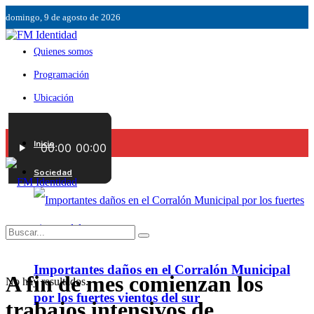
domingo, 9 de agosto de 2026
Quienes somos
Programación
Ubicación
Servicios
Inicio
Contáctenos
Sociedad
Importantes daños en el Corralón Municipal
A fin de mes comienzan los
No hay resultados.
por los fuertes vientos del sur
trabajos intensivos de